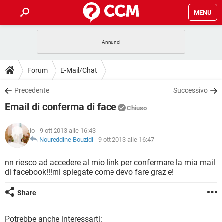
MENU
HOME
COVID-19
GAMING
GUIDE
Forum
E-Mail/Chat
INTRATTENIMENTO
ANDROID
COVID-19
GAMING
DOWNLOAD
Precedente
Successivo
iOS
WINDOWS 10
INTRATTENIMENTO
ANDROID
Email di conferma di face
INSTAGRAM
COVID-19
WHATSAPP
GAMING
Chiuso
FORUM
iOS
WINDOWS 10
TIKTOK
INTRATTENIMENTO
FACEBOOK
ANDROID
io
- 9 ott 2013 alle 16:43
INSTAGRAM
COVID-19
WHATSAPP
GAMING
GLOSSARIO
Noureddine Bouzidi
-
9 ott 2013 alle 16:47
HARDWARE
iOS
WINDOWS 10
TIKTOK
INTRATTENIMENTO
FACEBOOK
ANDROID
INSTAGRAM
COVID-19
WHATSAPP
GAMING
nn riesco ad accedere al mio link per confermare la mia mail
HARDWARE
iOS
WINDOWS 10
di facebook!!!mi spiegate come devo fare grazie!
TIKTOK
INTRATTENIMENTO
FACEBOOK
ANDROID
INSTAGRAM
WHATSAPP
HARDWARE
iOS
WINDOWS 10
Share
TIKTOK
FACEBOOK
INSTAGRAM
WHATSAPP
HARDWARE
Potrebbe anche interessarti: