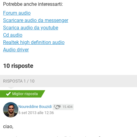
TIKTOK
FACEBOOK
Potrebbe anche interessarti:
Forum audio
HARDWARE
Scaricare audio da messenger
Scarica audio da youtube
Cd audio
Realtek high definition audio
Audio driver
10 risposte
RISPOSTA 1 / 10
Miglior risposta
Noureddine Bouzidi
15.404
6 set 2013 alle 12:36
ciao,