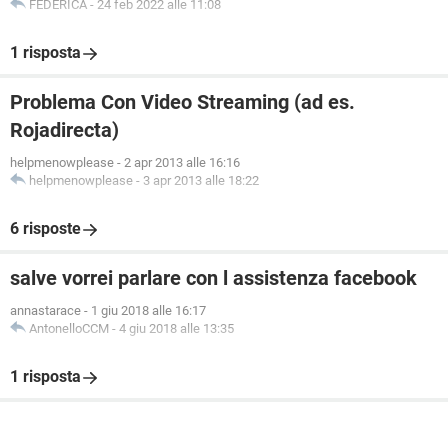
FEDERICA
-
24 feb 2022 alle 11:08
1 risposta
Problema Con Video Streaming (ad es.
Rojadirecta)
helpmenowplease
-
2 apr 2013 alle 16:16
helpmenowplease
-
3 apr 2013 alle 18:22
6 risposte
salve vorrei parlare con l assistenza facebook
annastarace
-
1 giu 2018 alle 16:17
AntonelloCCM
-
4 giu 2018 alle 13:35
1 risposta