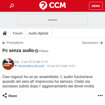
MENU
HOME
COVID-19
GAMING
GUIDE
Forum
Audio digitale
INTRATTENIMENTO
ANDROID
COVID-19
GAMING
DOWNLOAD
Precedente
Successivo
iOS
WINDOWS 10
INTRATTENIMENTO
ANDROID
Pc senza audio
INSTAGRAM
COVID-19
WHATSAPP
GAMING
Chiuso
FORUM
iOS
WINDOWS 10
TIKTOK
INTRATTENIMENTO
FACEBOOK
ANDROID
foyl
- 3 set 2013 alle 21:01
INSTAGRAM
COVID-19
WHATSAPP
GAMING
GLOSSARIO
Noureddine Bouzidi
-
10 set 2013 alle 14:57
HARDWARE
iOS
WINDOWS 10
TIKTOK
INTRATTENIMENTO
FACEBOOK
ANDROID
INSTAGRAM
COVID-19
WHATSAPP
GAMING
Ciao ragazzi ho un pc assemblato. L' audio funzionava
HARDWARE
iOS
WINDOWS 10
quando ieri sera all' improvviso ha semsso. Credo sia
TIKTOK
INTRATTENIMENTO
FACEBOOK
ANDROID
successo subito dopo l' aggiornamento dei driver nvidia
INSTAGRAM
WHATSAPP
HARDWARE
iOS
WINDOWS 10
TIKTOK
FACEBOOK
Share
INSTAGRAM
WHATSAPP
HARDWARE