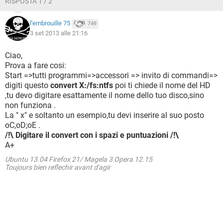
RISPOSTA 1 / 2
l'embrouille 75
749
3 set 2013 alle 21:16
Ciao,
Prova a fare cosi:
Start =>tutti programmi=>accessori => invito di commandi=>
digiti questo
convert X:/fs:ntfs
poi ti chiede il nome del HD
,tu devo digitare esattamente il nome dello tuo disco,sino
non funziona .
La " x" e soltanto un esempio,tu devi inserire al suo posto
oC,oD;oE .
/!\ Digitare il convert con i spazi e puntuazioni /!\
A+
Ubuntu 13.04 Firefox 21/ Magela 3 Opera 12.15
Toujours bien reflechir avant d'agir