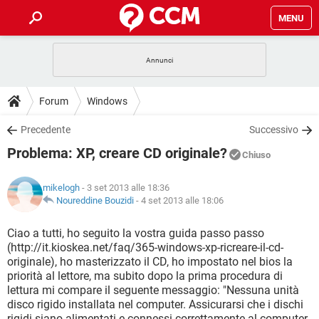
MENU
HOME
COVID-19
GAMING
GUIDE
Forum
Windows
INTRATTENIMENTO
ANDROID
COVID-19
GAMING
DOWNLOAD
Precedente
Successivo
iOS
WINDOWS 10
INTRATTENIMENTO
ANDROID
Problema: XP, creare CD originale?
INSTAGRAM
COVID-19
WHATSAPP
GAMING
Chiuso
FORUM
iOS
WINDOWS 10
TIKTOK
INTRATTENIMENTO
FACEBOOK
ANDROID
mikelogh
- 3 set 2013 alle 18:36
INSTAGRAM
COVID-19
WHATSAPP
GAMING
GLOSSARIO
Noureddine Bouzidi
-
4 set 2013 alle 18:06
HARDWARE
iOS
WINDOWS 10
TIKTOK
INTRATTENIMENTO
FACEBOOK
ANDROID
INSTAGRAM
COVID-19
WHATSAPP
GAMING
Ciao a tutti, ho seguito la vostra guida passo passo
HARDWARE
iOS
WINDOWS 10
(http://it.kioskea.net/faq/365-windows-xp-ricreare-il-cd-
TIKTOK
INTRATTENIMENTO
FACEBOOK
ANDROID
originale), ho masterizzato il CD, ho impostato nel bios la
INSTAGRAM
WHATSAPP
priorità al lettore, ma subito dopo la prima procedura di
HARDWARE
iOS
WINDOWS 10
TIKTOK
FACEBOOK
lettura mi compare il seguente messaggio: "Nessuna unità
INSTAGRAM
WHATSAPP
disco rigido installata nel computer. Assicurarsi che i dischi
HARDWARE
rigidi siano alimentati e connessi correttamente al computer