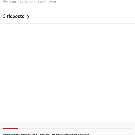
n00r
-
17 giu 2010 alle 12:50
3 risposte