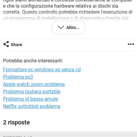
TIKTOK
FACEBOOK
e che la configurazione hardware relativa ai dischi sia
corretta. Questo controllo potrebbe richiedere l'esecuzione di
HARDWARE
un programma di installazione o di diagnostica fornita dal
produttore." Che devo fare? Non mi vengono in mente
Altro...
particolari errori... FORSE perchè quando in precedenza
tentai di formattare il PC in questione trasformai la
partizione C da fat32 in NTFS?? Non saprei, aiutatemi
Share
ragazzi!
Potrebbe anche interessarti:
Formattare pc windows xp senza cd
Problema ps3
Apple watch zoom problema
Problema tastiera portatile
Problema id basso emule
Netflix sottotitoli problema
2 risposte