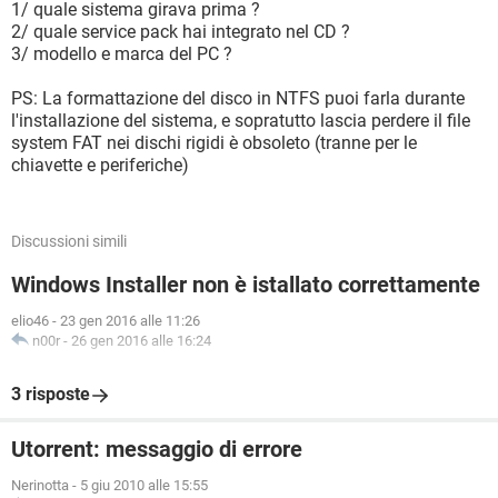
1/ quale sistema girava prima ?
2/ quale service pack hai integrato nel CD ?
3/ modello e marca del PC ?
PS: La formattazione del disco in NTFS puoi farla durante
l'installazione del sistema, e sopratutto lascia perdere il file
system FAT nei dischi rigidi è obsoleto (tranne per le
chiavette e periferiche)
Discussioni simili
Windows Installer non è istallato correttamente
elio46
-
23 gen 2016 alle 11:26
n00r
-
26 gen 2016 alle 16:24
3 risposte
Utorrent: messaggio di errore
Nerinotta
-
5 giu 2010 alle 15:55