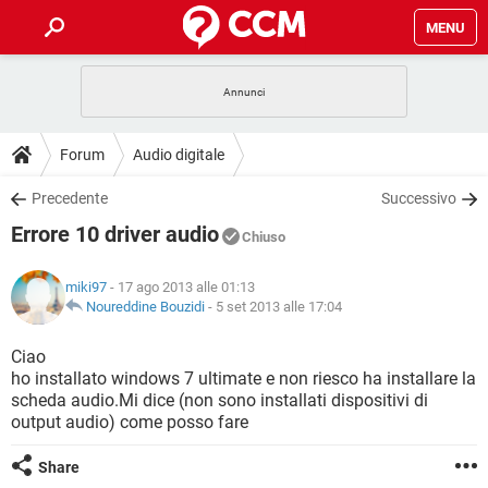
MENU
HOME
COVID-19
GAMING
GUIDE
Forum
Audio digitale
INTRATTENIMENTO
ANDROID
COVID-19
GAMING
DOWNLOAD
Precedente
Successivo
iOS
WINDOWS 10
INTRATTENIMENTO
ANDROID
Errore 10 driver audio
INSTAGRAM
COVID-19
WHATSAPP
GAMING
Chiuso
FORUM
iOS
WINDOWS 10
TIKTOK
INTRATTENIMENTO
FACEBOOK
ANDROID
miki97
- 17 ago 2013 alle 01:13
INSTAGRAM
COVID-19
WHATSAPP
GAMING
GLOSSARIO
Noureddine Bouzidi
-
5 set 2013 alle 17:04
HARDWARE
iOS
WINDOWS 10
TIKTOK
INTRATTENIMENTO
FACEBOOK
ANDROID
INSTAGRAM
COVID-19
WHATSAPP
GAMING
Ciao
HARDWARE
iOS
WINDOWS 10
ho installato windows 7 ultimate e non riesco ha installare la
TIKTOK
INTRATTENIMENTO
FACEBOOK
ANDROID
scheda audio.Mi dice (non sono installati dispositivi di
INSTAGRAM
WHATSAPP
output audio) come posso fare
HARDWARE
iOS
WINDOWS 10
TIKTOK
FACEBOOK
INSTAGRAM
WHATSAPP
Share
HARDWARE