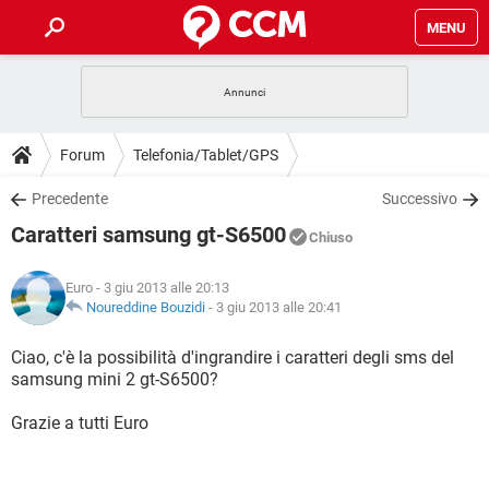
MENU
HOME
COVID-19
GAMING
GUIDE
Forum
Telefonia/Tablet/GPS
INTRATTENIMENTO
ANDROID
COVID-19
GAMING
DOWNLOAD
Precedente
Successivo
iOS
WINDOWS 10
INTRATTENIMENTO
ANDROID
Caratteri samsung gt-S6500
INSTAGRAM
COVID-19
WHATSAPP
GAMING
Chiuso
FORUM
iOS
WINDOWS 10
TIKTOK
INTRATTENIMENTO
FACEBOOK
ANDROID
Euro
- 3 giu 2013 alle 20:13
INSTAGRAM
COVID-19
WHATSAPP
GAMING
GLOSSARIO
Noureddine Bouzidi
-
3 giu 2013 alle 20:41
HARDWARE
iOS
WINDOWS 10
TIKTOK
INTRATTENIMENTO
FACEBOOK
ANDROID
INSTAGRAM
COVID-19
WHATSAPP
GAMING
Ciao, c'è la possibilità d'ingrandire i caratteri degli sms del
HARDWARE
iOS
WINDOWS 10
samsung mini 2 gt-S6500?
TIKTOK
INTRATTENIMENTO
FACEBOOK
ANDROID
INSTAGRAM
WHATSAPP
Grazie a tutti Euro
HARDWARE
iOS
WINDOWS 10
TIKTOK
FACEBOOK
INSTAGRAM
WHATSAPP
HARDWARE