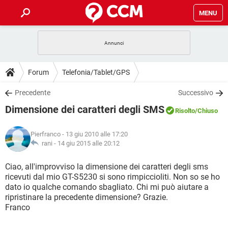
MENU
HOME
COVID-19
GAMING
GUIDE
Forum
Telefonia/Tablet/GPS
INTRATTENIMENTO
ANDROID
COVID-19
GAMING
DOWNLOAD
Precedente
Successivo
iOS
WINDOWS 10
INTRATTENIMENTO
ANDROID
Dimensione dei caratteri degli SMS
INSTAGRAM
COVID-19
WHATSAPP
GAMING
Risolto
/Chiuso
FORUM
iOS
WINDOWS 10
TIKTOK
INTRATTENIMENTO
FACEBOOK
ANDROID
Pierfranco
- 13 giu 2010 alle 17:20
INSTAGRAM
COVID-19
WHATSAPP
GAMING
GLOSSARIO
rani -
14 giu 2015 alle 20:12
HARDWARE
iOS
WINDOWS 10
TIKTOK
INTRATTENIMENTO
FACEBOOK
ANDROID
INSTAGRAM
COVID-19
WHATSAPP
GAMING
Ciao, all'improvviso la dimensione dei caratteri degli sms
HARDWARE
iOS
WINDOWS 10
ricevuti dal mio GT-S5230 si sono rimpiccioliti. Non so se ho
TIKTOK
INTRATTENIMENTO
FACEBOOK
ANDROID
dato io qualche comando sbagliato. Chi mi può aiutare a
INSTAGRAM
WHATSAPP
ripristinare la precedente dimensione? Grazie.
HARDWARE
iOS
WINDOWS 10
TIKTOK
FACEBOOK
Franco
INSTAGRAM
WHATSAPP
HARDWARE