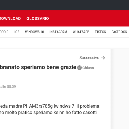
DOWNLOAD
GLOSSARIO
DROID
iOS
WINDOWS 10
INSTAGRAM
WHATSAPP
TIKTOK
FACEBOOK
Successivo
mbranato speriamo bene grazie
Chiuso
alle 00:09
heda madre PI_AM3rs785g lwindws 7 .il problema:
o molto pratico speriamo ke nn ho fatto casotti