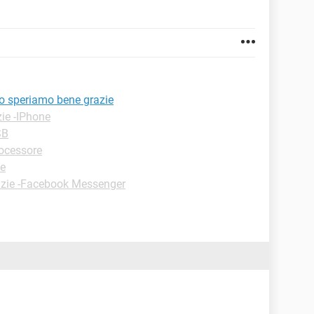
o speriamo bene grazie
ie -IPhone
SB
rocessore
le
uzie -Facebook Messenger