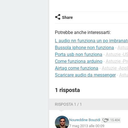
Share
Potrebbe anche interessarti:
L audio nn funziona un po imbranat
Bussola iphone non funziona
-
Astuz
Porta usb non funziona
-
Astuzie -U
Come funziona arduino
-
Astuzie -P
Airtag come funziona
-
Astuzie -App
Scaricare audio da messenger
-
Ast
1 risposta
RISPOSTA 1 / 1
Noureddine Bouzidi
15.404
7 mag 2013 alle 00:09