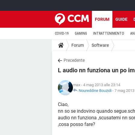
FORUM
GUIDE
COVID-19
GAMING
INTRATTENIMENTO
AN
Forum
Software
Precedente
L audio nn funziona un po i
max
- 4 mag 2013 alle 23:14
Noureddine Bouzidi
-
7 mag 2013 
Ciao,
nn so se indovino quando segue.sc
audio nn funziona ,scusatemi nn son
,cosa posso fare?