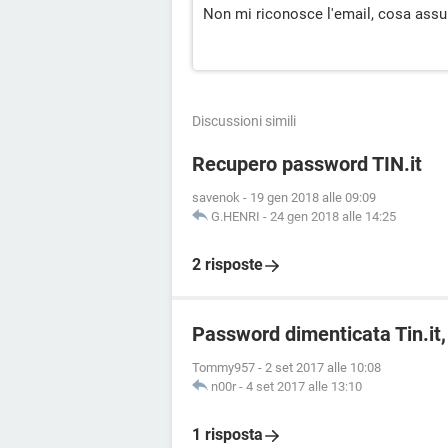
Non mi riconosce l'email, cosa assu
Discussioni simili
Recupero password TIN.it
savenok
-
19 gen 2018 alle 09:09
G.HENRI
-
24 gen 2018 alle 14:25
2 risposte
Password dimenticata Tin.it,
Tommy957
-
2 set 2017 alle 10:08
n00r
-
4 set 2017 alle 13:10
1 risposta