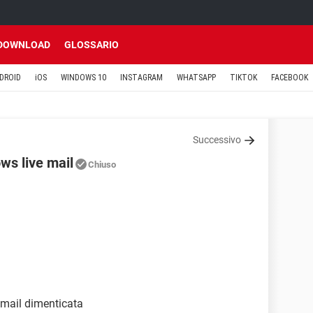
DOWNLOAD
GLOSSARIO
DROID
iOS
WINDOWS 10
INSTAGRAM
WHATSAPP
TIKTOK
FACEBOOK
Successivo
ws live mail
Chiuso
mail dimenticata