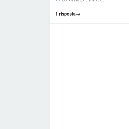
n00r
-
4 set 2017 alle 15:05
1 risposta