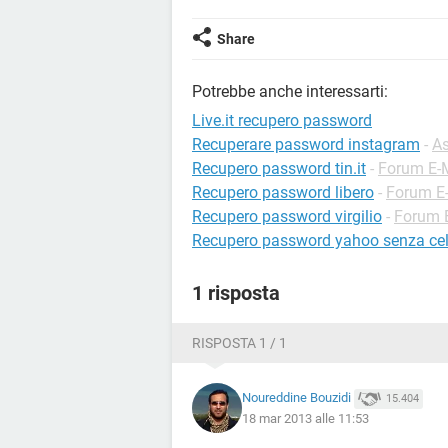
Share
Potrebbe anche interessarti:
Live.it recupero password
Recuperare password instagram
-
As
Recupero password tin.it
-
Forum E-
Recupero password libero
-
Forum E
Recupero password virgilio
-
Forum 
Recupero password yahoo senza cel
1 risposta
RISPOSTA 1 / 1
Noureddine Bouzidi
15.404
18 mar 2013 alle 11:53