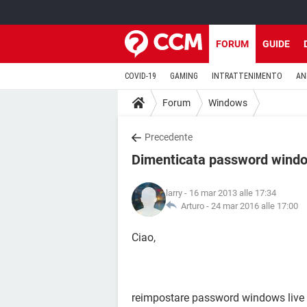
FORUM
GUIDE
COVID-19
GAMING
INTRATTENIMENTO
AN
Forum
Windows
Precedente
Dimenticata password windo
larry
- 16 mar 2013 alle 17:34
Arturo -
24 mar 2016 alle 17:00
Ciao,
reimpostare password windows live 