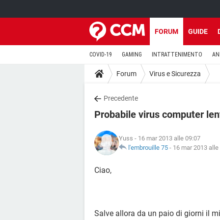
FORUM
GUIDE
COVID-19
GAMING
INTRATTENIMENTO
AN
Forum
Virus e Sicurezza
Precedente
Probabile virus computer len
Yuss
- 16 mar 2013 alle 09:07
l'embrouille 75
-
16 mar 2013 alle
Ciao,
Salve allora da un paio di giorni il 