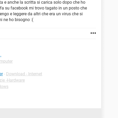
a e anche la scritta si carica solo dopo che ho
i fa su facebook mi trovo tagato in un posto che
engo e leggere da altri che era un virus che si
i ne ho bisogno :(
.
omputer
er
-
Download - Internet
zie -Hardware
ndows