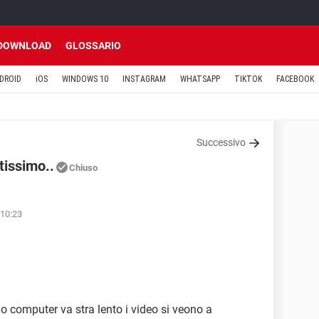
DOWNLOAD
GLOSSARIO
DROID
iOS
WINDOWS 10
INSTAGRAM
WHATSAPP
TIKTOK
FACEBOOK
Successivo
tissimo..
Chiuso
 10:23
mio computer va stra lento i video si veono a