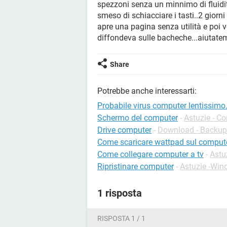
spezzoni senza un minnimo di fluidit
smeso di schiacciare i tasti..2 giorn
apre una pagina senza utilità e poi v
diffondeva sulle bacheche...aiutatem
Share
Potrebbe anche interessarti:
Probabile virus computer lentissimo.
Schermo del computer
-
Astuzie - C
Drive computer
-
Download - Backup
Come scaricare wattpad sul comput
Come collegare computer a tv
-
Astu
Ripristinare computer
-
Astuzie -Wi
1 risposta
RISPOSTA 1 / 1