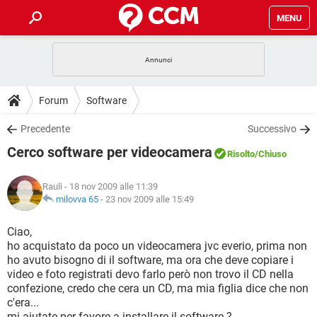
MENU
HOME
COVID-19
GAMING
GUIDE
Forum
Software
INTRATTENIMENTO
ANDROID
COVID-19
GAMING
DOWNLOAD
Precedente
Successivo
iOS
WINDOWS 10
INTRATTENIMENTO
ANDROID
Cerco software per videocamera
INSTAGRAM
COVID-19
WHATSAPP
GAMING
Risolto
/Chiuso
FORUM
iOS
WINDOWS 10
TIKTOK
INTRATTENIMENTO
FACEBOOK
ANDROID
Rauli
- 18 nov 2009 alle 11:39
INSTAGRAM
COVID-19
WHATSAPP
GAMING
GLOSSARIO
milovva 65
-
23 nov 2009 alle 15:49
HARDWARE
iOS
WINDOWS 10
TIKTOK
INTRATTENIMENTO
FACEBOOK
ANDROID
INSTAGRAM
COVID-19
WHATSAPP
GAMING
Ciao,
HARDWARE
iOS
WINDOWS 10
ho acquistato da poco un videocamera jvc everio, prima non
TIKTOK
INTRATTENIMENTO
FACEBOOK
ANDROID
ho avuto bisogno di il software, ma ora che deve copiare i
INSTAGRAM
WHATSAPP
video e foto registrati devo farlo però non trovo il CD nella
HARDWARE
iOS
WINDOWS 10
TIKTOK
FACEBOOK
confezione, credo che cera un CD, ma mia figlia dice che non
INSTAGRAM
WHATSAPP
c'era...
HARDWARE
mi aiutate per favore a installare il software ?