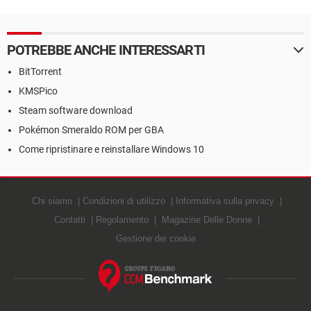
POTREBBE ANCHE INTERESSARTI
BitTorrent
KMSPico
Steam software download
Pokémon Smeraldo ROM per GBA
Come ripristinare e reinstallare Windows 10
Chi siamo
Condizioni di utilizzo
Informativa sulla privacy
Contatti
Regolamento
Magazine Delle Donne
Gestione dei cookie