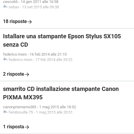
cesco66
-
14 gen 2011 alle 16:58
sebas
-
13 set 2015 alle 09:38
18 risposte
Istallare una stampante Epson Stylus SX105
senza CD
federico moro
-
16 feb 2014 alle 21:10
federico moro
-
17 feb 2014 alle 20:22
2 risposte
smarrito CD installazione stampante Canon
PIXMA MX395
canonprixmamx385
-
1 mag 2015 alle 18:52
l'embrouille 75
-
1 mag 2015 alle 20:51
1 risposta