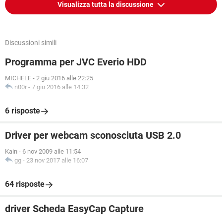
Visualizza tutta la discussione
Discussioni simili
Programma per JVC Everio HDD
MICHELE
-
2 giu 2016 alle 22:25
n00r
-
7 giu 2016 alle 14:32
6 risposte
Driver per webcam sconosciuta USB 2.0
Kain
-
6 nov 2009 alle 11:54
gg
-
23 nov 2017 alle 16:07
64 risposte
driver Scheda EasyCap Capture