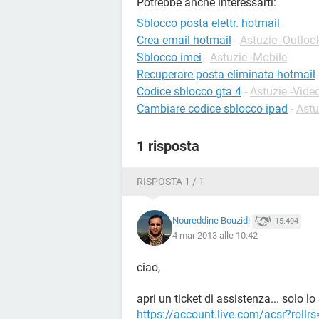
Potrebbe anche interessarti:
Sblocco posta elettr. hotmail
Crea email hotmail
-
Astuzie -Outloo
Sblocco imei
-
Astuzie -Mobile
Recuperare posta eliminata hotmail
Codice sblocco gta 4
-
Astuzie -Vide
Cambiare codice sblocco ipad
-
Astu
1 risposta
RISPOSTA 1 / 1
Noureddine Bouzidi
15.404
4 mar 2013 alle 10:42
ciao,
apri un ticket di assistenza... solo l
https://account.live.com/acsr?rollr