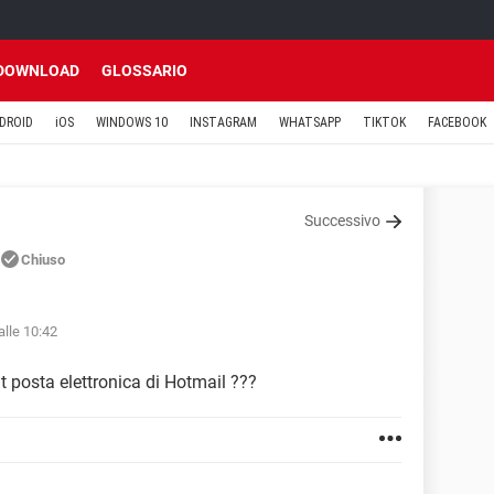
DOWNLOAD
GLOSSARIO
DROID
iOS
WINDOWS 10
INSTAGRAM
WHATSAPP
TIKTOK
FACEBOOK
Successivo
Chiuso
alle 10:42
 posta elettronica di Hotmail ???