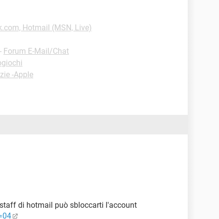
k.com, Hotmail (MSN, Live)
-
Forum E-Mail/Chat
ogiochi
zie -Apple
o staff di hotmail può sbloccarti l'account
s=04