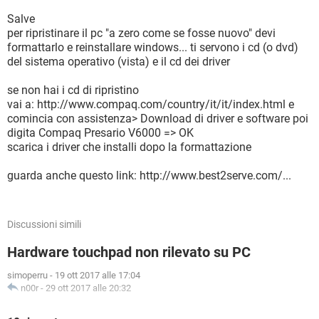
Salve
per ripristinare il pc "a zero come se fosse nuovo" devi
formattarlo e reinstallare windows... ti servono i cd (o dvd)
del sistema operativo (vista) e il cd dei driver
se non hai i cd di ripristino
vai a: http://www.compaq.com/country/it/it/index.html e
comincia con assistenza> Download di driver e software poi
digita Compaq Presario V6000 => OK
scarica i driver che installi dopo la formattazione
guarda anche questo link: http://www.best2serve.com/...
Discussioni simili
Hardware touchpad non rilevato su PC
simoperru
-
19 ott 2017 alle 17:04
n00r
-
29 ott 2017 alle 20:32