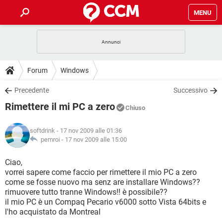
MENU
HOME
COVID-19
GAMING
GUIDE
Forum
Windows
INTRATTENIMENTO
ANDROID
COVID-19
GAMING
DOWNLOAD
Precedente
Successivo
iOS
WINDOWS 10
INTRATTENIMENTO
ANDROID
Rimettere il mi PC a zero
INSTAGRAM
COVID-19
WHATSAPP
GAMING
Chiuso
FORUM
iOS
WINDOWS 10
TIKTOK
INTRATTENIMENTO
FACEBOOK
ANDROID
softdrink
- 17 nov 2009 alle 01:36
INSTAGRAM
COVID-19
WHATSAPP
GAMING
GLOSSARIO
pemroi -
17 nov 2009 alle 15:00
HARDWARE
iOS
WINDOWS 10
TIKTOK
INTRATTENIMENTO
FACEBOOK
ANDROID
INSTAGRAM
COVID-19
WHATSAPP
GAMING
Ciao,
HARDWARE
iOS
WINDOWS 10
vorrei sapere come faccio per rimettere il mio PC a zero
TIKTOK
INTRATTENIMENTO
FACEBOOK
ANDROID
come se fosse nuovo ma senz are installare Windows??
INSTAGRAM
WHATSAPP
rimuovere tutto tranne Windows!! è possibile??
HARDWARE
iOS
WINDOWS 10
TIKTOK
FACEBOOK
il mio PC è un Compaq Pecario v6000 sotto Vista 64bits e
INSTAGRAM
WHATSAPP
l'ho acquistato da Montreal
HARDWARE