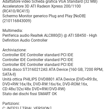
Adattatore video Scheda grafica VGA Standard (32 MB)
Acceleratore 3D ATI Radeon Xpress 200/1100
(RC410/RC415)
Schermo Monitor generico Plug and Play [NoDB]
(210116843009)
Multimedia:
Periferica audio Realtek ALC880(D) @ ATI SB450 - High
Definition Audio Controller
Archiviazione:
Controller IDE Controller standard PCI IDE
Controller IDE Controller standard PCI IDE
Controller IDE Controller standard PCI IDE
Unità disco ST3160212AS ATA Device (160 GB, 7200 RPM,
SATA-II)
Unità ottica PHILIPS DVD8801 ATA Device (DVD+R9:8x,
DVD+RW:16x/8x, DVD-RW:16x/6x, DVD-ROM:16x,
CD:48x/32x/48x DVD+RW/DVD-RW)
Stato dei dischi fissi SMART OK
Partizioni:
C: (NTFS) [ TRIAL VERSION ]