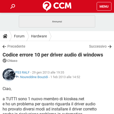
MENU
HOME
COVID-19
GAMING
GUIDE
Forum
Hardware
INTRATTENIMENTO
ANDROID
COVID-19
GAMING
DOWNLOAD
Precedente
Successivo
iOS
WINDOWS 10
INTRATTENIMENTO
ANDROID
Codice errore 10 per driver audio di windows
INSTAGRAM
COVID-19
WHATSAPP
GAMING
FORUM
iOS
WINDOWS 10
Chiuso
TIKTOK
INTRATTENIMENTO
FACEBOOK
ANDROID
INSTAGRAM
COVID-19
WHATSAPP
GAMING
GLOSSARIO
HARDWARE
iOS
PS3 RALF
- 29 gen 2013 alle 19:35
WINDOWS 10
TIKTOK
INTRATTENIMENTO
FACEBOOK
ANDROID
Noureddine Bouzidi
-
1 feb 2013 alle 14:52
INSTAGRAM
COVID-19
WHATSAPP
GAMING
HARDWARE
iOS
WINDOWS 10
Ciao,
TIKTOK
INTRATTENIMENTO
FACEBOOK
ANDROID
INSTAGRAM
WHATSAPP
a TUTTI sono 1 nuovo membro di kioskea.net
HARDWARE
iOS
WINDOWS 10
TIKTOK
FACEBOOK
e ho un problema per quanto riguarda il driver audio
INSTAGRAM
WHATSAPP
ho provato diversi modi ad installare il driver corretto
HARDWARE