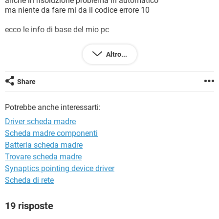
anche in risoluzione problema in automatico
TIKTOK
FACEBOOK
ma niente da fare mi da il codice errore 10
HARDWARE
ecco le info di base del mio pc
+ intel pentium 4 cpu 3.00 GHz 2.99 GHz
Altro...
+1 gb RAM
Share
+Windows 7 a 32 bit
Potrebbe anche interessarti:
Spero di risolvere il problema al piu' presto
Driver scheda madre
ringrazio tutti per l'attenzione
Scheda madre componenti
Batteria scheda madre
Trovare scheda madre
Synaptics pointing device driver
Scheda di rete
19 risposte