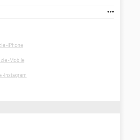
zie -IPhone
zie -Mobile
e -Instagram