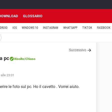
DOWNLOAD
GLOSSARIO
DROID
iOS
WINDOWS 10
INSTAGRAM
WHATSAPP
TIKTOK
FACEBOOK
Successivo
 a pc
Risolto
/Chiuso
 alle 23:01
ire le foto sul pc. Ho il cavetto . Vorrei aiuto.