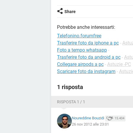
Share
Potrebbe anche interessarti:
Telefonino.forumfree
Trasferire foto da iphone a pc
-
Astu
Foto a tempo whatsapp
-
Trasferire foto da android a pc
-
Astu
Collegare airpods a pc
-
Astuzie -PC
Scaricare foto da instagram
-
Astuzi
1 risposta
RISPOSTA 1 / 1
Noureddine Bouzidi
15.404
26 nov 2012 alle 23:01