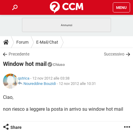
MENU
HOME
COVID-19
GAMING
GUIDE
Forum
E-Mail/Chat
INTRATTENIMENTO
ANDROID
COVID-19
GAMING
DOWNLOAD
Precedente
Successivo
iOS
WINDOWS 10
INTRATTENIMENTO
ANDROID
Window hot mail
INSTAGRAM
COVID-19
WHATSAPP
GAMING
Chiuso
FORUM
iOS
WINDOWS 10
TIKTOK
INTRATTENIMENTO
FACEBOOK
ANDROID
qstrica
- 12 nov 2012 alle 03:38
INSTAGRAM
COVID-19
WHATSAPP
GAMING
GLOSSARIO
Noureddine Bouzidi
-
12 nov 2012 alle 10:31
HARDWARE
iOS
WINDOWS 10
TIKTOK
INTRATTENIMENTO
FACEBOOK
ANDROID
INSTAGRAM
COVID-19
WHATSAPP
GAMING
Ciao,
HARDWARE
iOS
WINDOWS 10
TIKTOK
INTRATTENIMENTO
FACEBOOK
ANDROID
non riesco a leggere la posta in arrivo su window hot mail
INSTAGRAM
WHATSAPP
HARDWARE
iOS
WINDOWS 10
TIKTOK
FACEBOOK
INSTAGRAM
WHATSAPP
Share
HARDWARE