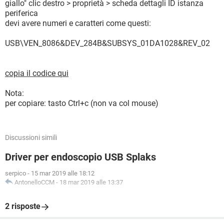
giallo" clic destro > proprietà > scheda dettagli ID istanza
periferica
devi avere numeri e caratteri come questi:
USB\VEN_8086&DEV_284B&SUBSYS_01DA1028&REV_02
copia il codice qui
Nota:
per copiare: tasto Ctrl+c (non va col mouse)
Discussioni simili
Driver per endoscopio USB Splaks
serpico
-
15 mar 2019 alle 18:12
AntonelloCCM
-
18 mar 2019 alle 13:37
2 risposte