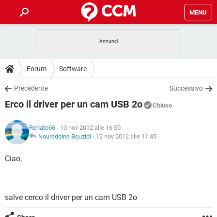
MENU
HOME
COVID-19
GAMING
GUIDE
Forum
Software
INTRATTENIMENTO
ANDROID
COVID-19
GAMING
DOWNLOAD
Precedente
Successivo
iOS
WINDOWS 10
INTRATTENIMENTO
ANDROID
Erco il driver per un cam USB 2o
INSTAGRAM
COVID-19
WHATSAPP
GAMING
Chiuso
FORUM
iOS
WINDOWS 10
TIKTOK
INTRATTENIMENTO
FACEBOOK
ANDROID
Renato66
- 10 nov 2012 alle 16:50
INSTAGRAM
COVID-19
WHATSAPP
GAMING
GLOSSARIO
Noureddine Bouzidi
-
12 nov 2012 alle 11:45
HARDWARE
iOS
WINDOWS 10
TIKTOK
INTRATTENIMENTO
FACEBOOK
ANDROID
INSTAGRAM
COVID-19
WHATSAPP
GAMING
Ciao,
HARDWARE
iOS
WINDOWS 10
TIKTOK
INTRATTENIMENTO
FACEBOOK
ANDROID
INSTAGRAM
WHATSAPP
HARDWARE
iOS
WINDOWS 10
TIKTOK
FACEBOOK
salve cerco il driver per un cam USB 2o
INSTAGRAM
WHATSAPP
HARDWARE