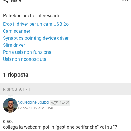
Share
TIKTOK
FACEBOOK
HARDWARE
Potrebbe anche interessarti:
Erco il driver per un cam USB 2o
Cam scanner
Synaptics pointing device driver
Slim driver
Porta usb non funziona
Usb non riconosciuta
1 risposta
RISPOSTA 1 / 1
Noureddine Bouzidi
15.404
12 nov 2012 alle 11:45
ciao,
collega la webcam poi in "gestione periferiche" vai su "
?