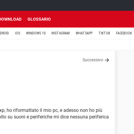
DOWNLOAD
GLOSSARIO
DROID
iOS
WINDOWS 10
INSTAGRAM
WHATSAPP
TIKTOK
FACEBOOK
Successivo
p, ho riformattato il mio pc, e adesso non ho più
ollo su suoni e periferiche mi dice nessuna periferica