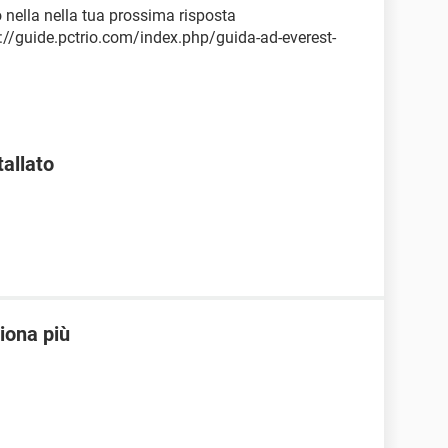
o nella nella tua prossima risposta
tp://guide.pctrio.com/index.php/guida-ad-everest-
tallato
iona più