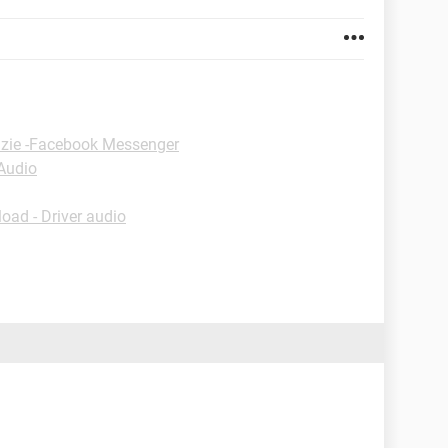
uzie -Facebook Messenger
-Audio
oad - Driver audio