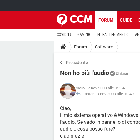
FORUM
GUIDE
COVID-19
GAMING
INTRATTENIMENTO
AN
Forum
Software
Precedente
Non ho più l'audio
Chiuso
moro
- 7 nov 2009 alle 12:54
Faster -
9 nov 2009 alle 10:49
Ciao,
il mio sistema operativo è Windows x
l'audio. Se vado in pannello di contr
audio... cosa posso fare?
ciao grazie