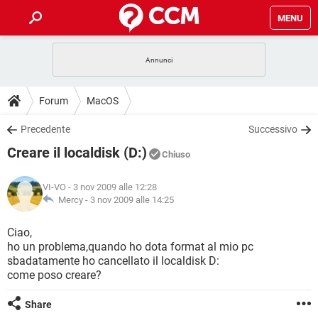
MENU
HOME
COVID-19
GAMING
GUIDE
Forum
MacOS
INTRATTENIMENTO
ANDROID
COVID-19
GAMING
DOWNLOAD
Precedente
Successivo
iOS
WINDOWS 10
INTRATTENIMENTO
ANDROID
Creare il localdisk (D:)
INSTAGRAM
COVID-19
WHATSAPP
GAMING
Chiuso
FORUM
iOS
WINDOWS 10
TIKTOK
INTRATTENIMENTO
FACEBOOK
ANDROID
VI-VO
- 3 nov 2009 alle 12:28
INSTAGRAM
COVID-19
WHATSAPP
GAMING
GLOSSARIO
Mercy -
3 nov 2009 alle 14:25
HARDWARE
iOS
WINDOWS 10
TIKTOK
INTRATTENIMENTO
FACEBOOK
ANDROID
INSTAGRAM
COVID-19
WHATSAPP
GAMING
Ciao,
HARDWARE
iOS
WINDOWS 10
ho un problema,quando ho dota format al mio pc
TIKTOK
INTRATTENIMENTO
FACEBOOK
ANDROID
sbadatamente ho cancellato il localdisk D:
INSTAGRAM
WHATSAPP
come poso creare?
HARDWARE
iOS
WINDOWS 10
TIKTOK
FACEBOOK
INSTAGRAM
WHATSAPP
Share
HARDWARE