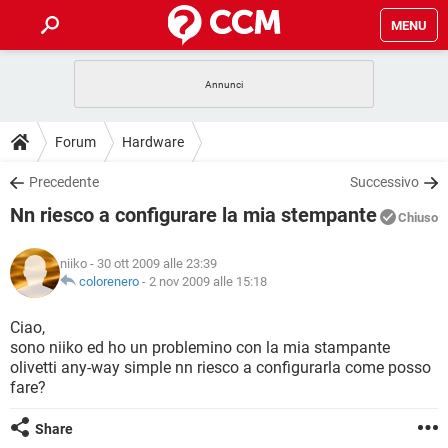
MENU
HOME
COVID-19
GAMING
GUIDE
Forum
Hardware
INTRATTENIMENTO
ANDROID
COVID-19
GAMING
DOWNLOAD
Precedente
Successivo
iOS
WINDOWS 10
INTRATTENIMENTO
ANDROID
Nn riesco a configurare la mia stempante
INSTAGRAM
COVID-19
WHATSAPP
GAMING
Chiuso
FORUM
iOS
WINDOWS 10
TIKTOK
INTRATTENIMENTO
FACEBOOK
ANDROID
niiko
- 30 ott 2009 alle 23:39
INSTAGRAM
COVID-19
WHATSAPP
GAMING
GLOSSARIO
colorenero
-
2 nov 2009 alle 15:18
HARDWARE
iOS
WINDOWS 10
TIKTOK
INTRATTENIMENTO
FACEBOOK
ANDROID
INSTAGRAM
COVID-19
WHATSAPP
GAMING
Ciao,
HARDWARE
iOS
WINDOWS 10
sono niiko ed ho un problemino con la mia stampante
TIKTOK
INTRATTENIMENTO
FACEBOOK
ANDROID
olivetti any-way simple nn riesco a configurarla come posso
INSTAGRAM
WHATSAPP
fare?
HARDWARE
iOS
WINDOWS 10
TIKTOK
FACEBOOK
INSTAGRAM
WHATSAPP
Share
HARDWARE