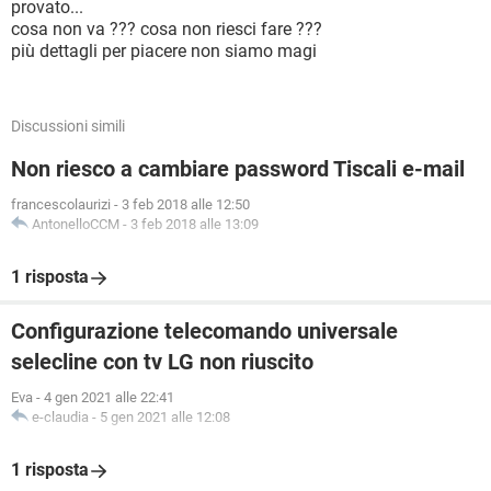
provato...
cosa non va ??? cosa non riesci fare ???
più dettagli per piacere non siamo magi
Discussioni simili
Non riesco a cambiare password Tiscali e-mail
francescolaurizi
-
3 feb 2018 alle 12:50
AntonelloCCM
-
3 feb 2018 alle 13:09
1 risposta
Configurazione telecomando universale
selecline con tv LG non riuscito
Eva
-
4 gen 2021 alle 22:41
e-claudia
-
5 gen 2021 alle 12:08
1 risposta