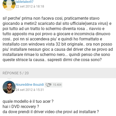
tabletalex97
22 set 2012 à 18:18
si! perche' prima non faceva cosi, praticamente stavo
giocando a metin2 scaricato dal sito ufficiale(senza virus) e
poi tutto ad un tratto lo schermo diventa rosa .. riavvio e
tutto apposto ma poi provo a giocare e incomincia dinuovo
cosi.. poi nn si accendeva piu' e quindi ho formattato e
installato con windows vista 32 bit originale.. ora non posso
piu' installare nessun gioc a causa del driver che se provo ad
installarare rimae lo schermo nero... quindi penso che sono
queste strisce la causa.. sapresti dirmi che cosa sono?
RÉPONSE 5 / 20
Noureddine Bouzidi
15.404
24 set 2012 à 15:31
quale modello è il tuo acer ?
hai i DVD recovery ?
da dove prendi il driver video che provi ad installare ?