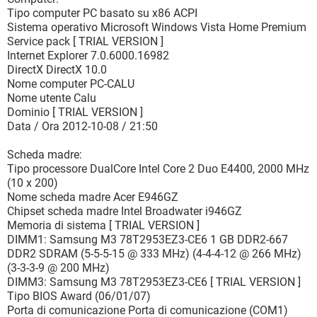
Tipo computer PC basato su x86 ACPI
Sistema operativo Microsoft Windows Vista Home Premium
Service pack [ TRIAL VERSION ]
Internet Explorer 7.0.6000.16982
DirectX DirectX 10.0
Nome computer PC-CALU
Nome utente Calu
Dominio [ TRIAL VERSION ]
Data / Ora 2012-10-08 / 21:50
Scheda madre:
Tipo processore DualCore Intel Core 2 Duo E4400, 2000 MHz
(10 x 200)
Nome scheda madre Acer E946GZ
Chipset scheda madre Intel Broadwater i946GZ
Memoria di sistema [ TRIAL VERSION ]
DIMM1: Samsung M3 78T2953EZ3-CE6 1 GB DDR2-667
DDR2 SDRAM (5-5-5-15 @ 333 MHz) (4-4-4-12 @ 266 MHz)
(3-3-3-9 @ 200 MHz)
DIMM3: Samsung M3 78T2953EZ3-CE6 [ TRIAL VERSION ]
Tipo BIOS Award (06/01/07)
Porta di comunicazione Porta di comunicazione (COM1)