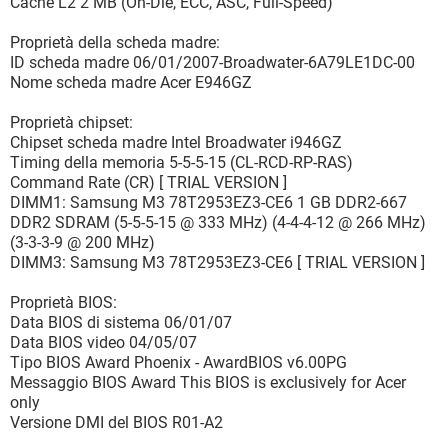
Cache L2 2 MB (On-Die, ECC, ASC, Full-Speed)
Proprietà della scheda madre:
ID scheda madre 06/01/2007-Broadwater-6A79LE1DC-00
Nome scheda madre Acer E946GZ
Proprietà chipset:
Chipset scheda madre Intel Broadwater i946GZ
Timing della memoria 5-5-5-15 (CL-RCD-RP-RAS)
Command Rate (CR) [ TRIAL VERSION ]
DIMM1: Samsung M3 78T2953EZ3-CE6 1 GB DDR2-667
DDR2 SDRAM (5-5-5-15 @ 333 MHz) (4-4-4-12 @ 266 MHz)
(3-3-3-9 @ 200 MHz)
DIMM3: Samsung M3 78T2953EZ3-CE6 [ TRIAL VERSION ]
Proprietà BIOS:
Data BIOS di sistema 06/01/07
Data BIOS video 04/05/07
Tipo BIOS Award Phoenix - AwardBIOS v6.00PG
Messaggio BIOS Award This BIOS is exclusively for Acer
only
Versione DMI del BIOS R01-A2