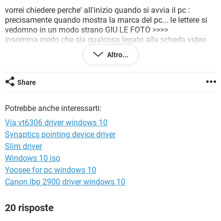
TIKTOK
FACEBOOK
vorrei chiedere perche' all'inizio quando si avvia il pc :
precisamente quando mostra la marca del pc... le lettere si
HARDWARE
vedomno in un modo strano GIU LE FOTO >>>>
insomma credo che sia qualcosa legato alla scheda video
perche non posso neanche piu installae il driver nVidia ne
Altro...
manualmente , ne con programmi di fider driver e ne con
windows update!
Share
https://postimg.cc/v1V5s2CK
http://postimage.org/image/g8tp07udx/
Potrebbe anche interessarti:
Via vt6306 driver windows 10
Synaptics pointing device driver
Slim driver
Windows 10 iso
Yoosee for pc windows 10
Canon lbp 2900 driver windows 10
20 risposte