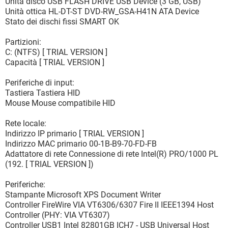
Unità disco USB FLASH DRIVE USB Device (3 GB, USB)
Unità ottica HL-DT-ST DVD-RW_GSA-H41N ATA Device
Stato dei dischi fissi SMART OK
Partizioni:
C: (NTFS) [ TRIAL VERSION ]
Capacità [ TRIAL VERSION ]
Periferiche di input:
Tastiera Tastiera HID
Mouse Mouse compatibile HID
Rete locale:
Indirizzo IP primario [ TRIAL VERSION ]
Indirizzo MAC primario 00-1B-B9-70-FD-FB
Adattatore di rete Connessione di rete Intel(R) PRO/1000 PL
(192. [ TRIAL VERSION ])
Periferiche:
Stampante Microsoft XPS Document Writer
Controller FireWire VIA VT6306/6307 Fire II IEEE1394 Host
Controller (PHY: VIA VT6307)
Controller USB1 Intel 82801GB ICH7 - USB Universal Host