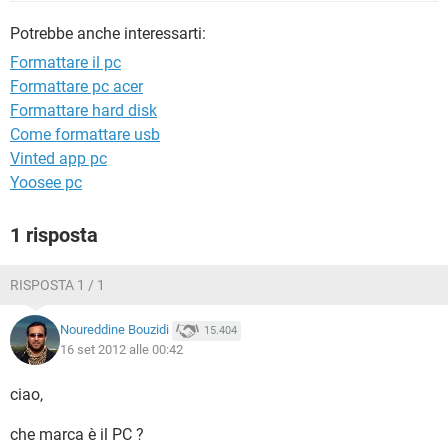
TIKTOK
FACEBOOK
Potrebbe anche interessarti:
HARDWARE
Formattare il pc
Formattare pc acer
Formattare hard disk
Come formattare usb
Vinted app pc
Yoosee pc
1 risposta
RISPOSTA 1 / 1
Noureddine Bouzidi
15.404
16 set 2012 alle 00:42
ciao,
che marca è il PC ?