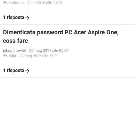
e-claudia
-
7 set 2018 alle 11:36
1 risposta
Dimenticata password PC Acer Aspire One,
cosa fare
jeksparrow56
-
20 mag 2017 alle 05:57
n00r
-
22 mag 2017 alle 17:39
1 risposta