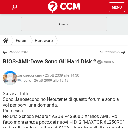
MENU
HOME
COVID-19
GAMING
GUIDE
Forum
Hardware
INTRATTENIMENTO
ANDROID
COVID-19
GAMING
DOWNLOAD
Precedente
Successivo
iOS
WINDOWS 10
INTRATTENIMENTO
ANDROID
BIOS-AMI:Dove Sono Gli Hard Disk ?
INSTAGRAM
COVID-19
WHATSAPP
GAMING
Chiuso
FORUM
iOS
WINDOWS 10
TIKTOK
INTRATTENIMENTO
FACEBOOK
ANDROID
Janosecondino
- 25 ott 2009 alle 14:30
INSTAGRAM
COVID-19
WHATSAPP
GAMING
GLOSSARIO
Lelle -
26 ott 2009 alle 15:45
HARDWARE
iOS
WINDOWS 10
TIKTOK
INTRATTENIMENTO
FACEBOOK
ANDROID
INSTAGRAM
COVID-19
WHATSAPP
GAMING
Salve a Tutti:
HARDWARE
iOS
WINDOWS 10
Sono Janosecondino Neoutente di questo forum e sono a
TIKTOK
INTRATTENIMENTO
FACEBOOK
ANDROID
voi per porvi una domanda.
INSTAGRAM
WHATSAPP
Premessa:
HARDWARE
iOS
WINDOWS 10
TIKTOK
FACEBOOK
Ho Una Scheda Madre " ASUS P4S800D-X" Bios AMI . Ho
INSTAGRAM
WHATSAPP
fatto montatre,da poco,dei nuovi H.D. 2 "MAXTOR 6L250RO"
HARDWARE
ed ho utilizzato gli attacchi SATA i due disponibili su questo