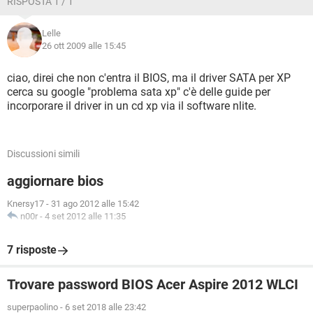
RISPOSTA 1 / 1
Lelle
26 ott 2009 alle 15:45
ciao, direi che non c'entra il BIOS, ma il driver SATA per XP
cerca su google "problema sata xp" c'è delle guide per
incorporare il driver in un cd xp via il software nlite.
Discussioni simili
aggiornare bios
Knersy17
-
31 ago 2012 alle 15:42
n00r
-
4 set 2012 alle 11:35
7 risposte
Trovare password BIOS Acer Aspire 2012 WLCI
superpaolino
-
6 set 2018 alle 23:42