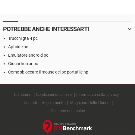
POTREBBE ANCHE INTERESSARTI
Trucchi gta 4 pc
Aptoide pc
Emulatore android pc
Giochi horror pc
Come sbloccare il mouse del pc portatile hp
Chi siamo
Condizioni di utilizzo
Informativa sulla privacy
Contatti
Regolamento
Magazine Delle Donne
Gestione dei cookie