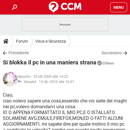
MENU
HOME
COVID-19
GAMING
GUIDE
Forum
Virus e Sicurezza
INTRATTENIMENTO
ANDROID
COVID-19
GAMING
DOWNLOAD
Precedente
Successivo
iOS
WINDOWS 10
INTRATTENIMENTO
ANDROID
Si blokka il pc in una maniera strana
INSTAGRAM
COVID-19
WHATSAPP
GAMING
Chiuso
FORUM
iOS
WINDOWS 10
TIKTOK
INTRATTENIMENTO
FACEBOOK
ANDROID
elpocho
- 25 ott 2009 alle 14:22
INSTAGRAM
COVID-19
WHATSAPP
GAMING
GLOSSARIO
dunatel -
13 dic 2010 alle 16:31
HARDWARE
iOS
WINDOWS 10
TIKTOK
INTRATTENIMENTO
FACEBOOK
ANDROID
INSTAGRAM
COVID-19
WHATSAPP
GAMING
Ciao,
HARDWARE
iOS
WINDOWS 10
ciao volevo sapere una cosa,essendo che voi siete dei maghi
TIKTOK
INTRATTENIMENTO
FACEBOOK
ANDROID
nei pc,volevo domandarvi una cosa.
INSTAGRAM
WHATSAPP
IO O APPENA FORMATTATO IL MIO PC,E O ISTALLATO
HARDWARE
iOS
WINDOWS 10
TIKTOK
FACEBOOK
SOLAMENE AVG,EMULE,FIREFOX,MSN,ED O FATTI ALCUNI
INSTAGRAM
WHATSAPP
AGGIORNAMENTI. mi sapete dire per quale motivo il mio pc
HARDWARE
a cambiato la velocita? perche con questo pochi programmi