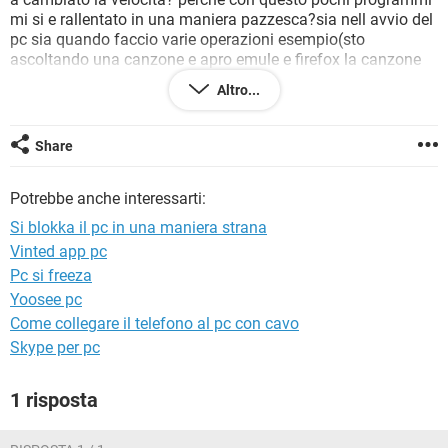
TIKTOK
FACEBOOK
mi si e rallentato in una maniera pazzesca?sia nell avvio del
pc sia quando faccio varie operazioni esempio(sto
HARDWARE
ascoltando una canzone e apro emule e firefox la canzone
mi si blokka viene eseguita a tratti la freccetta del mouse si
Altro...
si sposta a tratti e si nota quindi che si blokka) SE MI
SAPETE DIRE LA CAUSA DI QUESTO PROBLEMA NN E LA
PRIMA VOLTA CHE ACCADE.GRAZIE
Share
Potrebbe anche interessarti:
Si blokka il pc in una maniera strana
per la risposta al mio problema inviatemi un e-mail
Vinted app pc
(lavezzi_elpocho@live.it)
Pc si freeza
Yoosee pc
Come collegare il telefono al pc con cavo
Skype per pc
1 risposta