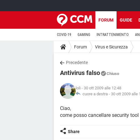
FORUM
GUIDE
COVID-19
GAMING
INTRATTENIMENTO
AN
Forum
Virus e Sicurezza
Precedente
Antivirus falso
Chiuso
loli
- 30 ott 2009 alle 12:48
cuore a destra -
30 ott 2009 alle 
Ciao,
come posso cancellare security tool
Share