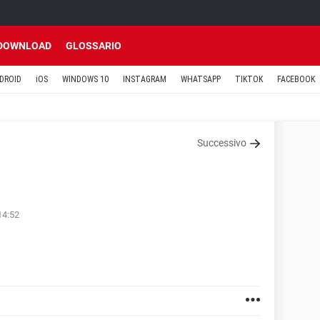
DOWNLOAD
GLOSSARIO
DROID
iOS
WINDOWS 10
INSTAGRAM
WHATSAPP
TIKTOK
FACEBOOK
Successivo
14:52