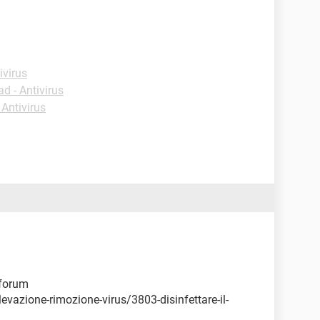
ivirus
d - Antivirus
Antivirus
 forum
vazione-rimozione-virus/3803-disinfettare-il-