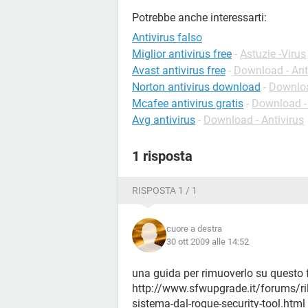
Potrebbe anche interessarti:
Antivirus falso
Miglior antivirus free
-
Astuzie -Virus
Avast antivirus free
-
Download - Ant
Norton antivirus download
-
Downloa
Mcafee antivirus gratis
-
Download - 
Avg antivirus
-
Download - Antivirus
1 risposta
RISPOSTA 1 / 1
cuore a destra
30 ott 2009 alle 14:52
una guida per rimuoverlo su questo
http://www.sfwupgrade.it/forums/rile
sistema-dal-rogue-security-tool.html