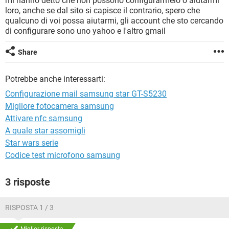
mi hanno detto che non possono configurarmelo o aiutarmi
TIKTOK
FACEBOOK
loro, anche se dal sito si capisce il contrario, spero che
qualcuno di voi possa aiutarmi, gli account che sto cercando
HARDWARE
di configurare sono uno yahoo e l'altro gmail
Share
Potrebbe anche interessarti:
Configurazione mail samsung star GT-S5230
Migliore fotocamera samsung
Attivare nfc samsung
A quale star assomigli
Star wars serie
Codice test microfono samsung
3 risposte
RISPOSTA 1 / 3