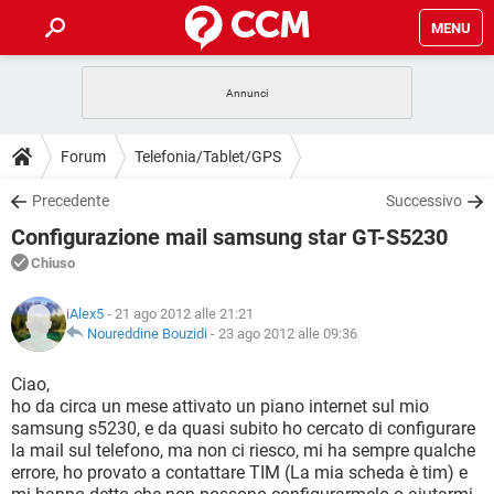
MENU
HOME
COVID-19
GAMING
GUIDE
Forum
Telefonia/Tablet/GPS
INTRATTENIMENTO
ANDROID
COVID-19
GAMING
DOWNLOAD
Precedente
Successivo
iOS
WINDOWS 10
INTRATTENIMENTO
ANDROID
Configurazione mail samsung star GT-S5230
INSTAGRAM
COVID-19
WHATSAPP
GAMING
FORUM
iOS
WINDOWS 10
Chiuso
TIKTOK
INTRATTENIMENTO
FACEBOOK
ANDROID
INSTAGRAM
COVID-19
WHATSAPP
GAMING
GLOSSARIO
HARDWARE
iOS
iAlex5
- 21 ago 2012 alle 21:21
WINDOWS 10
TIKTOK
INTRATTENIMENTO
FACEBOOK
ANDROID
Noureddine Bouzidi
-
23 ago 2012 alle 09:36
INSTAGRAM
COVID-19
WHATSAPP
GAMING
HARDWARE
iOS
WINDOWS 10
Ciao,
TIKTOK
INTRATTENIMENTO
FACEBOOK
ANDROID
ho da circa un mese attivato un piano internet sul mio
INSTAGRAM
WHATSAPP
samsung s5230, e da quasi subito ho cercato di configurare
HARDWARE
iOS
WINDOWS 10
TIKTOK
FACEBOOK
la mail sul telefono, ma non ci riesco, mi ha sempre qualche
INSTAGRAM
WHATSAPP
errore, ho provato a contattare TIM (La mia scheda è tim) e
HARDWARE