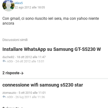
iAlex5
22 ago 2012 alle 18:05
Con gmail, ci sono riuscito ieri sera, ma con yahoo niente
ancora
Discussioni simili
Installare WhatsApp su Samsung GT-S5230 W
duche82
-
18 ott 2012 alle 11:47
n00r
-
24 ott 2012 alle 13:01
2 risposte
connessione wifi samsung s5230 star
ziomauzio
-
5 ott 2010 alle 11:01
n00r
-
26 lug 2011 alle 11:36