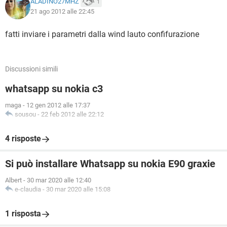
ALADINO27MHZ
1
21 ago 2012 alle 22:45
fatti inviare i parametri dalla wind lauto confifurazione
Discussioni simili
whatsapp su nokia c3
maga
-
12 gen 2012 alle 17:37
sousou
-
22 feb 2012 alle 22:12
4 risposte
Si può installare Whatsapp su nokia E90 graxie
Albert
-
30 mar 2020 alle 12:40
e-claudia
-
30 mar 2020 alle 15:08
1 risposta