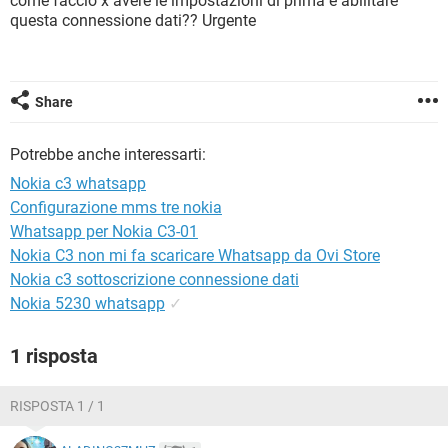
come faccio x avere le impostazioni di prima e abilitare
TIKTOK
FACEBOOK
questa connessione dati?? Urgente
HARDWARE
Share
Potrebbe anche interessarti:
Nokia c3 whatsapp
Configurazione mms tre nokia
Whatsapp per Nokia C3-01
Nokia C3 non mi fa scaricare Whatsapp da Ovi Store
Nokia c3 sottoscrizione connessione dati
Nokia 5230 whatsapp
✓
1 risposta
RISPOSTA 1 / 1