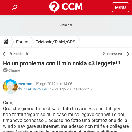
MENU
HOME
COVID-19
GAMING
GUIDE
Forum
Telefonia/Tablet/GPS
INTRATTENIMENTO
ANDROID
COVID-19
GAMING
DOWNLOAD
Precedente
Successivo
iOS
WINDOWS 10
INTRATTENIMENTO
ANDROID
Ho un problema con il mio nokia c3 leggete!!!
INSTAGRAM
COVID-19
WHATSAPP
GAMING
FORUM
iOS
WINDOWS 10
Chiuso
TIKTOK
INTRATTENIMENTO
FACEBOOK
ANDROID
INSTAGRAM
COVID-19
WHATSAPP
GAMING
GLOSSARIO
HARDWARE
iOS
memyna
- 19 ago 2012 alle 14:06
WINDOWS 10
TIKTOK
INTRATTENIMENTO
FACEBOOK
ANDROID
ALADINO27MHZ
-
21 ago 2012 alle 22:45
INSTAGRAM
COVID-19
WHATSAPP
GAMING
HARDWARE
iOS
WINDOWS 10
Ciao,
TIKTOK
INTRATTENIMENTO
FACEBOOK
ANDROID
Qualche giorno fa ho disabilitato la connessione dati per
INSTAGRAM
WHATSAPP
non farmi fregare soldi in caso mi collegavo con wifii e poi
HARDWARE
iOS
WINDOWS 10
TIKTOK
FACEBOOK
rimaneva connesso... adesso ho fatto una promozione della
INSTAGRAM
WHATSAPP
wind x navigare su internet, ma adesso non mi fa + collegare
HARDWARE