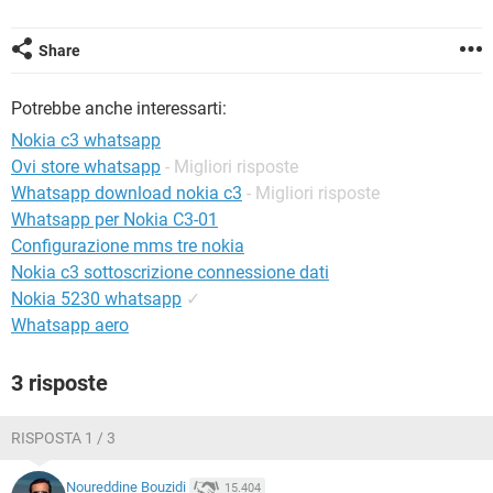
TIKTOK
FACEBOOK
HARDWARE
Share
Potrebbe anche interessarti:
Nokia c3 whatsapp
Ovi store whatsapp
- Migliori risposte
Whatsapp download nokia c3
- Migliori risposte
Whatsapp per Nokia C3-01
Configurazione mms tre nokia
Nokia c3 sottoscrizione connessione dati
Nokia 5230 whatsapp
✓
Whatsapp aero
3 risposte
RISPOSTA 1 / 3
Noureddine Bouzidi
15.404