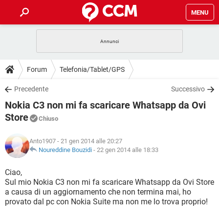
MENU
HOME
COVID-19
GAMING
GUIDE
Forum
Telefonia/Tablet/GPS
INTRATTENIMENTO
ANDROID
COVID-19
GAMING
DOWNLOAD
Precedente
Successivo
iOS
WINDOWS 10
INTRATTENIMENTO
ANDROID
Nokia C3 non mi fa scaricare Whatsapp da Ovi
INSTAGRAM
COVID-19
WHATSAPP
GAMING
FORUM
iOS
WINDOWS 10
Store
Chiuso
TIKTOK
INTRATTENIMENTO
FACEBOOK
ANDROID
INSTAGRAM
COVID-19
WHATSAPP
GAMING
GLOSSARIO
HARDWARE
iOS
WINDOWS 10
Anto1907
- 21 gen 2014 alle 20:27
TIKTOK
INTRATTENIMENTO
FACEBOOK
ANDROID
Noureddine Bouzidi
-
22 gen 2014 alle 18:33
INSTAGRAM
COVID-19
WHATSAPP
GAMING
HARDWARE
iOS
WINDOWS 10
Ciao,
TIKTOK
INTRATTENIMENTO
FACEBOOK
ANDROID
INSTAGRAM
WHATSAPP
Sul mio Nokia C3 non mi fa scaricare Whatsapp da Ovi Store
HARDWARE
iOS
WINDOWS 10
a causa di un aggiornamento che non termina mai, ho
TIKTOK
FACEBOOK
provato dal pc con Nokia Suite ma non me lo trova proprio!
INSTAGRAM
WHATSAPP
HARDWARE