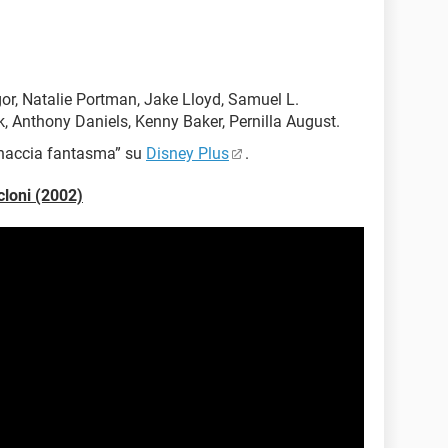
r, Natalie Portman, Jake Lloyd, Samuel L.
, Anthony Daniels, Kenny Baker, Pernilla August.
inaccia fantasma” su
Disney Plus
.
cloni (2002)