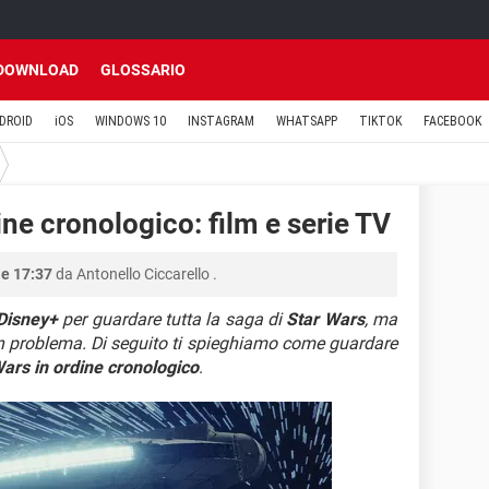
DOWNLOAD
GLOSSARIO
DROID
iOS
WINDOWS 10
INSTAGRAM
WHATSAPP
TIKTOK
FACEBOOK
ne cronologico: film e serie TV
le 17:37
da
Antonello Ciccarello
.
Disney+
per guardare tutta la saga di
Star Wars
, ma
 problema. Di seguito ti spieghiamo come guardare
Wars in ordine cronologico
.