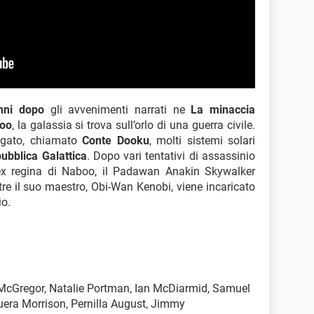
nni dopo
gli avvenimenti narrati ne
La minaccia
boo
, la galassia si trova sull’orlo di una guerra civile.
negato, chiamato
Conte Dooku
, molti sistemi solari
ubblica Galattica
. Dopo vari tentativi di assassinio
'ex regina di Naboo, il Padawan Anakin Skywalker
tre il suo maestro, Obi-Wan Kenobi, viene incaricato
io.
McGregor, Natalie Portman, Ian McDiarmid, Samuel
uera Morrison, Pernilla August, Jimmy