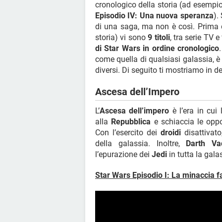
cronologico della storia (ad esempio 
Episodio IV: Una nuova speranza
).
di una saga, ma non è così. Prima d
storia) vi sono
9 titoli
, tra serie TV 
di Star Wars in ordine cronologico
come quella di qualsiasi galassia, è di
diversi. Di seguito ti mostriamo in de
Ascesa dell’Impero
L’
Ascesa dell’impero
è l’era in cui 
alla
Repubblica
e schiaccia le oppo
Con l’esercito dei
droidi
disattivato
della galassia. Inoltre,
Darth Va
l’epurazione dei
Jedi
in tutta la gala
Star Wars Episodio I: La minaccia 