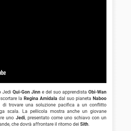
o Jedi
Qui-Gon Jinn
e del suo apprendista
Obi-Wan
 scortare la
Regina Amidala
dal suo pianeta
Naboo
 di trovare una soluzione pacifica a un conflitto
rga scala. La pellicola mostra anche un giovane
are uno
Jedi
, presentato come uno schiavo con un
nde, che dovrà affrontare il ritorno dei
Sith
.