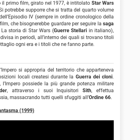
il primo film, girato nel 1977, è intitolato
Star Wars
 Si potrebbe supporre che si tratta del quarto volume
ell’Episodio IV (sempre in ordine cronologico della
e film, che bisognerebbe guardare per seguire la
saga
. La storia di Star Wars (
Guerre Stellari
in italiano),
visa in periodi, all’interno dei quali si trovano titoli
ttaglio ogni era e i titoli che ne fanno parte.
l’Impero si appropria del territorio che apparteneva
sizioni locali createsi durante la
Guerra dei cloni
.
, l’Impero possiede la più grande potenza militare
der
, attraverso i suoi Inquisitori
Sith
, effettua
ssia, massacrando tutti quelli sfuggiti all’
Ordine 66
.
fantasma (1999)