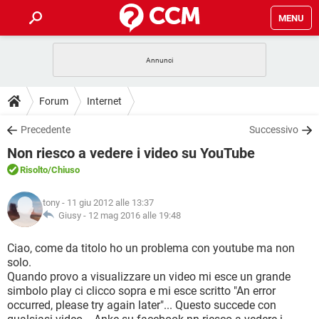
MENU
HOME
COVID-19
GAMING
GUIDE
Forum
Internet
INTRATTENIMENTO
ANDROID
COVID-19
GAMING
DOWNLOAD
Precedente
Successivo
iOS
WINDOWS 10
INTRATTENIMENTO
ANDROID
Non riesco a vedere i video su YouTube
INSTAGRAM
COVID-19
WHATSAPP
GAMING
FORUM
iOS
WINDOWS 10
Risolto
/Chiuso
TIKTOK
INTRATTENIMENTO
FACEBOOK
ANDROID
INSTAGRAM
COVID-19
WHATSAPP
GAMING
GLOSSARIO
HARDWARE
iOS
tony
- 11 giu 2012 alle 13:37
WINDOWS 10
TIKTOK
INTRATTENIMENTO
FACEBOOK
ANDROID
Giusy -
12 mag 2016 alle 19:48
INSTAGRAM
COVID-19
WHATSAPP
GAMING
HARDWARE
iOS
WINDOWS 10
Ciao, come da titolo ho un problema con youtube ma non
TIKTOK
INTRATTENIMENTO
FACEBOOK
ANDROID
solo.
INSTAGRAM
WHATSAPP
Quando provo a visualizzare un video mi esce un grande
HARDWARE
iOS
WINDOWS 10
TIKTOK
FACEBOOK
simbolo play ci clicco sopra e mi esce scritto "An error
INSTAGRAM
WHATSAPP
occurred, please try again later"... Questo succede con
HARDWARE