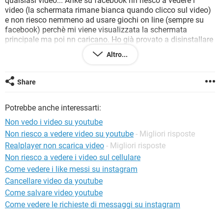
qualsiasi video... Anke su facebook nn riesco a vedere i
TIKTOK
FACEBOOK
video (la schermata rimane bianca quando clicco sul video)
e non riesco nemmeno ad usare giochi on line (sempre su
HARDWARE
facebook) perchè mi viene visualizzata la schermata
principale ma poi nn caricano. Ho già provato a disinstallare
e reinstallare il browser (Mozzilla) e a disinstallare e
Altro...
reinstallare adobe, ho già brovato a cancellare cronologia e
tt il resto e ancora nnt ho provato ad aggiornare i plug in e
nnt ho provato a disattivare tt i plug in ad eccezione di
Share
adobe e java e nnt (quando disattivo adobe invece di "An
error occurred, please try again later" mi esce scritto "questo
Potrebbe anche interessarti:
video non è al momento disponibile"). Questo problema lo
ho da sabato pomeriggio ieri pomeriggio aggiornando i plug
Non vedo i video su youtube
in sembrava avessi risolto ma gg il problema è identico a ieri
Non riesco a vedere video su youtube
- Migliori risposte
ho provato ad aggiornare ma me li da tt cm già aggiornati...
Realplayer non scarica video
- Migliori risposte
Ho provato cambiando browser (usando Safari) e riesco ad
andare su you tube... xò mi trovo comodo cn mozzilla x cui
Non riesco a vedere i video sul cellulare
vorrei continuare ad utilizzarlo e riuscire ad andare su you
Come vedere i like messi su instagram
tube ecc... Qualcuno può aiutarmi x favore?
Cancellare video da youtube
Grz 1000 :)
Come salvare video youtube
Come vedere le richieste di messaggi su instagram