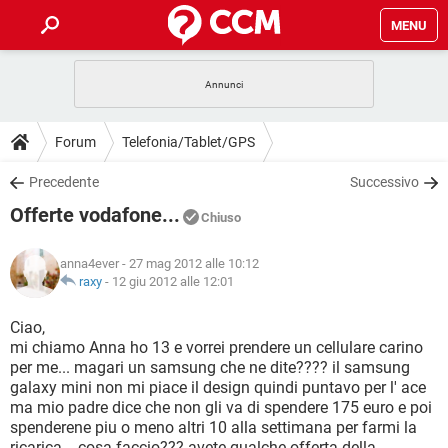
MENU
HOME
COVID-19
GAMING
GUIDE
Forum
Telefonia/Tablet/GPS
INTRATTENIMENTO
ANDROID
COVID-19
GAMING
DOWNLOAD
Precedente
Successivo
iOS
WINDOWS 10
INTRATTENIMENTO
ANDROID
Offerte vodafone...
INSTAGRAM
COVID-19
WHATSAPP
GAMING
Chiuso
FORUM
iOS
WINDOWS 10
TIKTOK
INTRATTENIMENTO
FACEBOOK
ANDROID
anna4ever
- 27 mag 2012 alle 10:12
INSTAGRAM
COVID-19
WHATSAPP
GAMING
GLOSSARIO
raxy
-
12 giu 2012 alle 12:01
HARDWARE
iOS
WINDOWS 10
TIKTOK
INTRATTENIMENTO
FACEBOOK
ANDROID
INSTAGRAM
COVID-19
WHATSAPP
GAMING
Ciao,
HARDWARE
iOS
WINDOWS 10
mi chiamo Anna ho 13 e vorrei prendere un cellulare carino
TIKTOK
INTRATTENIMENTO
FACEBOOK
ANDROID
per me... magari un samsung che ne dite???? il samsung
INSTAGRAM
WHATSAPP
galaxy mini non mi piace il design quindi puntavo per l' ace
HARDWARE
iOS
WINDOWS 10
TIKTOK
FACEBOOK
ma mio padre dice che non gli va di spendere 175 euro e poi
INSTAGRAM
WHATSAPP
spenderene piu o meno altri 10 alla settimana per farmi la
HARDWARE
ricarica... cosa faccio??? avete qualche offerta della