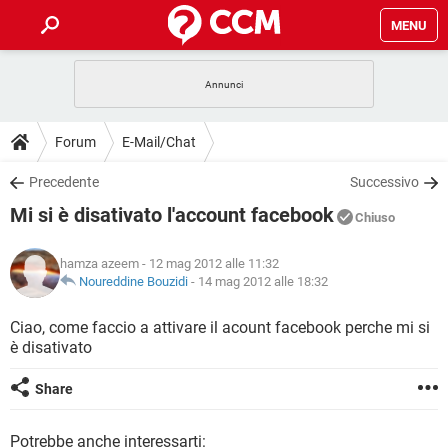
MENU
HOME
COVID-19
GAMING
GUIDE
Forum
E-Mail/Chat
INTRATTENIMENTO
ANDROID
COVID-19
GAMING
DOWNLOAD
Precedente
Successivo
iOS
WINDOWS 10
INTRATTENIMENTO
ANDROID
Mi si è disativato l'account facebook
INSTAGRAM
COVID-19
WHATSAPP
GAMING
Chiuso
FORUM
iOS
WINDOWS 10
TIKTOK
INTRATTENIMENTO
FACEBOOK
ANDROID
hamza azeem
- 12 mag 2012 alle 11:32
INSTAGRAM
COVID-19
WHATSAPP
GAMING
GLOSSARIO
Noureddine Bouzidi
-
14 mag 2012 alle 18:32
HARDWARE
iOS
WINDOWS 10
TIKTOK
INTRATTENIMENTO
FACEBOOK
ANDROID
INSTAGRAM
COVID-19
WHATSAPP
GAMING
Ciao, come faccio a attivare il acount facebook perche mi si
HARDWARE
iOS
WINDOWS 10
è disativato
TIKTOK
INTRATTENIMENTO
FACEBOOK
ANDROID
INSTAGRAM
WHATSAPP
HARDWARE
iOS
WINDOWS 10
Share
TIKTOK
FACEBOOK
INSTAGRAM
WHATSAPP
HARDWARE
Potrebbe anche interessarti: