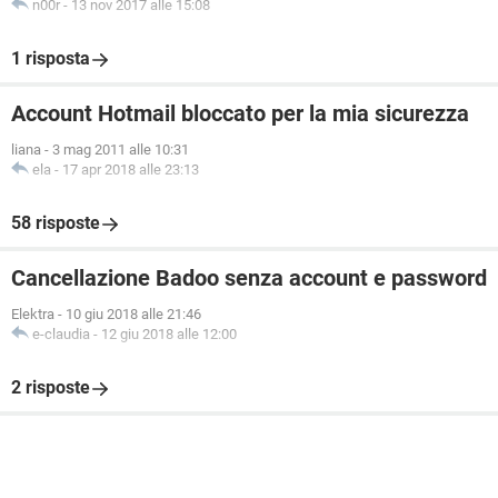
n00r
-
13 nov 2017 alle 15:08
1 risposta
Account Hotmail bloccato per la mia sicurezza
liana
-
3 mag 2011 alle 10:31
ela
-
17 apr 2018 alle 23:13
58 risposte
Cancellazione Badoo senza account e password
Elektra
-
10 giu 2018 alle 21:46
e-claudia
-
12 giu 2018 alle 12:00
2 risposte