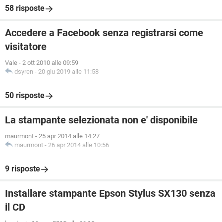
58 risposte
Accedere a Facebook senza registrarsi come
visitatore
Vale
-
2 ott 2010 alle 09:59
dsyren
-
20 giu 2019 alle 11:58
50 risposte
La stampante selezionata non e' disponibile
maurmont
-
25 apr 2014 alle 14:27
maurmont
-
26 apr 2014 alle 10:56
9 risposte
Installare stampante Epson Stylus SX130 senza
il CD