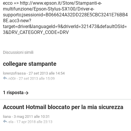
ecco => http://www.epson.it/Store/Stampanti-e-
multifunzione/Epson-Stylus-SX100/Driver-e-
supporto;jsessionid=B066624A32DD228E5CBC3241E76BB4
8E.acc3-new?
target=driver&languageId=9&driverId=321473&defaultOSId=
3&DRV_CATEGORY_CODE=DRV
Discussioni simili
collegare stampante
lorenzofrassa
-
27 set 2013 alle 14:54
n00r
-
27 set 2013 alle 15:09
1 risposta
Account Hotmail bloccato per la mia sicurezza
liana
-
3 mag 2011 alle 10:31
ela
-
17 apr 2018 alle 23:13