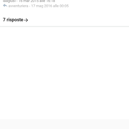
laagiusi
-
16 mar 2015 alle 16:18
avventuriera
-
17 mag 2016 alle 00:05
7 risposte