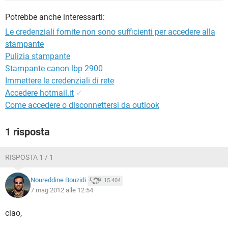
TIKTOK
FACEBOOK
Potrebbe anche interessarti:
HARDWARE
Le credenziali fornite non sono sufficienti per accedere alla
stampante
Pulizia stampante
Stampante canon lbp 2900
Immettere le credenziali di rete
Accedere hotmail.it
✓
Come accedere o disconnettersi da outlook
1 risposta
RISPOSTA 1 / 1
Noureddine Bouzidi
15.404
7 mag 2012 alle 12:54
ciao,