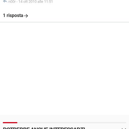
n00r
-
14 ott 2010 alle 11:51
1 risposta