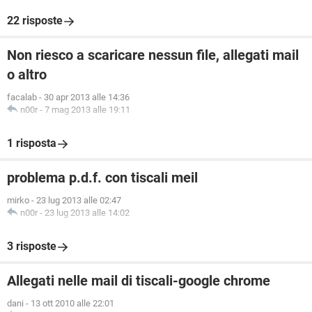
22 risposte
Non riesco a scaricare nessun file, allegati mail
o altro
facalab
-
30 apr 2013 alle 14:36
n00r
-
7 mag 2013 alle 19:11
1 risposta
problema p.d.f. con tiscali meil
mirko
-
23 lug 2013 alle 02:47
n00r
-
23 lug 2013 alle 14:02
3 risposte
Allegati nelle mail di tiscali-google chrome
dani
-
13 ott 2010 alle 22:01