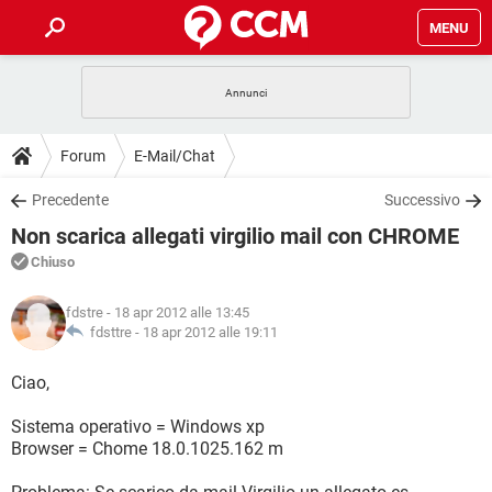
MENU
HOME
COVID-19
GAMING
GUIDE
Forum
E-Mail/Chat
INTRATTENIMENTO
ANDROID
COVID-19
GAMING
DOWNLOAD
Precedente
Successivo
iOS
WINDOWS 10
INTRATTENIMENTO
ANDROID
Non scarica allegati virgilio mail con CHROME
INSTAGRAM
COVID-19
WHATSAPP
GAMING
FORUM
iOS
WINDOWS 10
Chiuso
TIKTOK
INTRATTENIMENTO
FACEBOOK
ANDROID
INSTAGRAM
COVID-19
WHATSAPP
GAMING
GLOSSARIO
HARDWARE
iOS
fdstre
- 18 apr 2012 alle 13:45
WINDOWS 10
TIKTOK
INTRATTENIMENTO
FACEBOOK
ANDROID
fdsttre -
18 apr 2012 alle 19:11
INSTAGRAM
COVID-19
WHATSAPP
GAMING
HARDWARE
iOS
WINDOWS 10
Ciao,
TIKTOK
INTRATTENIMENTO
FACEBOOK
ANDROID
INSTAGRAM
WHATSAPP
Sistema operativo = Windows xp
HARDWARE
iOS
WINDOWS 10
TIKTOK
FACEBOOK
Browser = Chome 18.0.1025.162 m
INSTAGRAM
WHATSAPP
HARDWARE