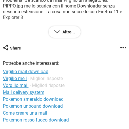
Problema: Se scarico da mail Virgilio un allegato es.
TIKTOK
FACEBOOK
PIPPO.jpg me lo scarica con il nome Downloader senza
nessuna estensione. La cosa non succede con Firefox 11 e
HARDWARE
Explorer 8
Per aggirare momentaneamente il problema, ho scoperto
Altro...
che se vai negli ALLEGATI di virgilio mail , si possono
scaricare come prima con la funzione SALVA.
Comunque, il problema rimane.
Share
Mi aiutate per favore ?
Potrebbe anche interessarti:
Virgilio mail download
Virgilio meil
- Migliori risposte
Vorgilio mail
- Migliori risposte
Mail delivery system
Pokemon smeraldo download
Pokemon unbound download
Come creare una mail
Pokemon rosso fuoco download