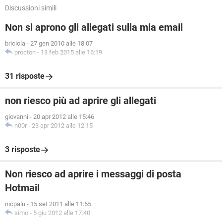
Discussioni simili
Non si aprono gli allegati sulla mia email
briciola
-
27 gen 2010 alle 18:07
procton
-
13 feb 2015 alle 16:19
31 risposte
non riesco più ad aprire gli allegati
giovanni
-
20 apr 2012 alle 15:46
n00r
-
23 apr 2012 alle 12:15
3 risposte
Non riesco ad aprire i messaggi di posta
Hotmail
nicpalu
-
15 set 2011 alle 11:55
simo
-
5 giu 2012 alle 17:40