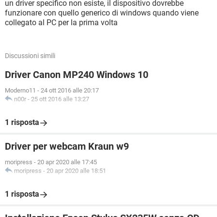
un driver specifico non esiste, il dispositivo dovrebbe
funzionare con quello generico di windows quando viene
collegato al PC per la prima volta
Discussioni simili
Driver Canon MP240 Windows 10
Moderno11
-
24 ott 2016 alle 20:17
n00r
-
25 ott 2016 alle 13:27
1 risposta
Driver per webcam Kraun w9
moripress
-
20 apr 2020 alle 17:45
moripress
-
20 apr 2020 alle 18:51
1 risposta