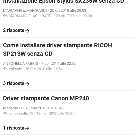
Installazione Epson Stylus SX235W senza CD
MARIAANGELAGHIRARDI
-
20 ott 2018 alle 20:03
MARIAANGELAGHIRARDI
-
23 ott 2018 alle 08:24
2 risposte
Come installare driver stampante RICOH
SP213W senza CD
ANTONELLA FABRIS
-
7 apr 2017 alle 22:55
enkypie
-
26 feb 2018 alle 11:54
3 risposte
Driver stampante Canon MP240
Moderno11
-
13 mar 2016 alle 10:43
l'embrouille 75
-
13 mar 2016 alle 12:25
1 risposta