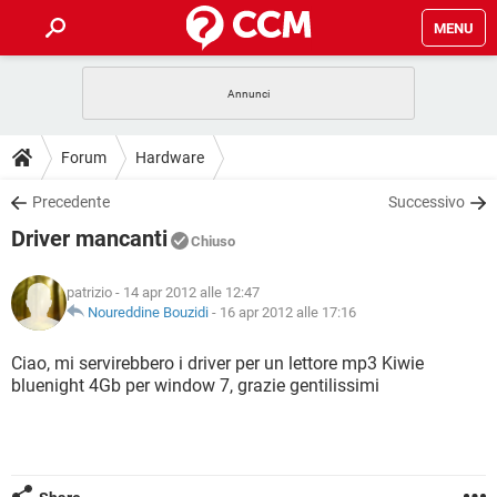
MENU
HOME
COVID-19
GAMING
GUIDE
Forum
Hardware
INTRATTENIMENTO
ANDROID
COVID-19
GAMING
DOWNLOAD
Precedente
Successivo
iOS
WINDOWS 10
INTRATTENIMENTO
ANDROID
Driver mancanti
INSTAGRAM
COVID-19
WHATSAPP
GAMING
Chiuso
FORUM
iOS
WINDOWS 10
TIKTOK
INTRATTENIMENTO
FACEBOOK
ANDROID
patrizio
- 14 apr 2012 alle 12:47
INSTAGRAM
COVID-19
WHATSAPP
GAMING
GLOSSARIO
Noureddine Bouzidi
-
16 apr 2012 alle 17:16
HARDWARE
iOS
WINDOWS 10
TIKTOK
INTRATTENIMENTO
FACEBOOK
ANDROID
INSTAGRAM
COVID-19
WHATSAPP
GAMING
Ciao, mi servirebbero i driver per un lettore mp3 Kiwie
HARDWARE
iOS
WINDOWS 10
bluenight 4Gb per window 7, grazie gentilissimi
TIKTOK
INTRATTENIMENTO
FACEBOOK
ANDROID
INSTAGRAM
WHATSAPP
HARDWARE
iOS
WINDOWS 10
TIKTOK
FACEBOOK
INSTAGRAM
WHATSAPP
HARDWARE