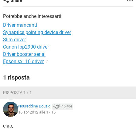
Share
TIKTOK
FACEBOOK
HARDWARE
Potrebbe anche interessarti:
Driver mancanti
Synaptics pointing device driver
Slim driver
Canon lbp2900 driver
Driver booster serial
Epson sx110 driver
✓
1 risposta
RISPOSTA 1 / 1
Noureddine Bouzidi
15.404
16 apr 2012 alle 17:16
ciao,