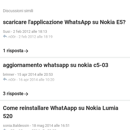
Discussioni simili
scaricare l'applicazione WhatsApp su Nokia E5?
Susi
-
2 feb 2012 alle 18:13
n00r
-
2 feb 2012 alle 18:19
1 risposta
aggiornamento whatsapp su nokia c5-03
brinner
-
15 apr 2014 alle 20:53
n00r
-
16 apr 2014 alle 10:20
3 risposte
Come reinstallare WhatAapp su Nokia Lumia
520
sonia.Baldessin
-
18 mag 2014 alle 16:51