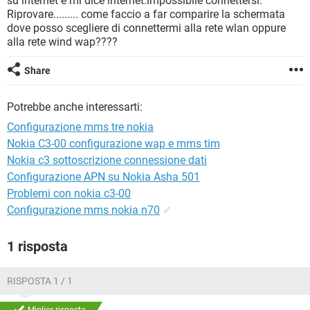
su internet e mi dice internet:impossibile connettersi.
TIKTOK
FACEBOOK
Riprovare......... come faccio a far comparire la schermata
dove posso scegliere di connettermi alla rete wlan oppure
HARDWARE
alla rete wind wap????
Share
Potrebbe anche interessarti:
Configurazione mms tre nokia
Nokia C3-00 configurazione wap e mms tim
Nokia c3 sottoscrizione connessione dati
Configurazione APN su Nokia Asha 501
Problemi con nokia c3-00
Configurazione mms nokia n70
✓
1 risposta
RISPOSTA 1 / 1