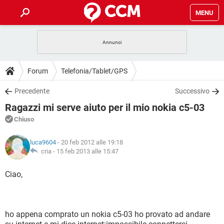
MENU
HOME
COVID-19
GAMING
GUIDE
Forum
Telefonia/Tablet/GPS
INTRATTENIMENTO
ANDROID
COVID-19
GAMING
DOWNLOAD
Precedente
Successivo
iOS
WINDOWS 10
INTRATTENIMENTO
ANDROID
Ragazzi mi serve aiuto per il mio nokia c5-03
INSTAGRAM
COVID-19
WHATSAPP
GAMING
FORUM
iOS
WINDOWS 10
Chiuso
TIKTOK
INTRATTENIMENTO
FACEBOOK
ANDROID
INSTAGRAM
COVID-19
WHATSAPP
GAMING
GLOSSARIO
HARDWARE
iOS
luca9604
- 20 feb 2012 alle 19:18
WINDOWS 10
TIKTOK
INTRATTENIMENTO
FACEBOOK
ANDROID
cria -
15 feb 2013 alle 15:47
INSTAGRAM
COVID-19
WHATSAPP
GAMING
HARDWARE
iOS
WINDOWS 10
Ciao,
TIKTOK
INTRATTENIMENTO
FACEBOOK
ANDROID
INSTAGRAM
WHATSAPP
HARDWARE
iOS
WINDOWS 10
TIKTOK
FACEBOOK
INSTAGRAM
WHATSAPP
ho appena comprato un nokia c5-03 ho provato ad andare
HARDWARE