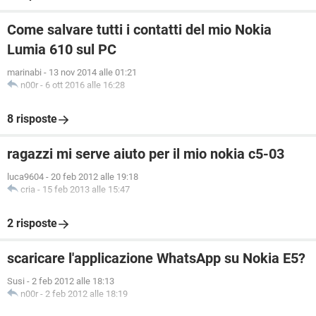
Come salvare tutti i contatti del mio Nokia
Lumia 610 sul PC
marinabi
-
13 nov 2014 alle 01:21
n00r
-
6 ott 2016 alle 16:28
8 risposte
ragazzi mi serve aiuto per il mio nokia c5-03
luca9604
-
20 feb 2012 alle 19:18
cria
-
15 feb 2013 alle 15:47
2 risposte
scaricare l'applicazione WhatsApp su Nokia E5?
Susi
-
2 feb 2012 alle 18:13
n00r
-
2 feb 2012 alle 18:19