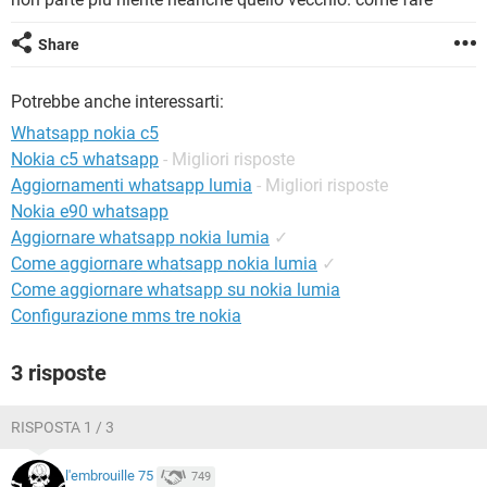
TIKTOK
FACEBOOK
HARDWARE
Share
Potrebbe anche interessarti:
Whatsapp nokia c5
Nokia c5 whatsapp
- Migliori risposte
Aggiornamenti whatsapp lumia
- Migliori risposte
Nokia e90 whatsapp
Aggiornare whatsapp nokia lumia
✓
Come aggiornare whatsapp nokia lumia
✓
Come aggiornare whatsapp su nokia lumia
Configurazione mms tre nokia
3 risposte
RISPOSTA 1 / 3
l'embrouille 75
749