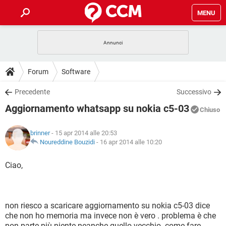
MENU
HOME
COVID-19
GAMING
GUIDE
Forum
Software
INTRATTENIMENTO
ANDROID
COVID-19
GAMING
DOWNLOAD
Precedente
Successivo
iOS
WINDOWS 10
INTRATTENIMENTO
ANDROID
Aggiornamento whatsapp su nokia c5-03
INSTAGRAM
COVID-19
WHATSAPP
GAMING
Chiuso
FORUM
iOS
WINDOWS 10
TIKTOK
INTRATTENIMENTO
FACEBOOK
ANDROID
brinner
- 15 apr 2014 alle 20:53
INSTAGRAM
COVID-19
WHATSAPP
GAMING
GLOSSARIO
Noureddine Bouzidi
-
16 apr 2014 alle 10:20
HARDWARE
iOS
WINDOWS 10
TIKTOK
INTRATTENIMENTO
FACEBOOK
ANDROID
INSTAGRAM
COVID-19
WHATSAPP
GAMING
Ciao,
HARDWARE
iOS
WINDOWS 10
TIKTOK
INTRATTENIMENTO
FACEBOOK
ANDROID
INSTAGRAM
WHATSAPP
HARDWARE
iOS
WINDOWS 10
TIKTOK
FACEBOOK
non riesco a scaricare aggiornamento su nokia c5-03 dice
INSTAGRAM
WHATSAPP
che non ho memoria ma invece non è vero . problema è che
HARDWARE
non parte più niente neanche quello vecchio. come fare