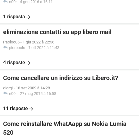
n00r
-
4 gen 2016 à 16:11
1 risposta
eliminazione contatti su app libero mail
Paoloc86
-
1 giu 2022 à 22:56
pierpaolo
-
1 ott 2022 à 11:43
4 risposte
Come cancellare un indirizzo su Libero.it?
giorgi
-
18 set 2009 à 14:28
n00r
-
27 mag 2015 à 16:58
11 risposte
Come reinstallare WhatAapp su Nokia Lumia
520