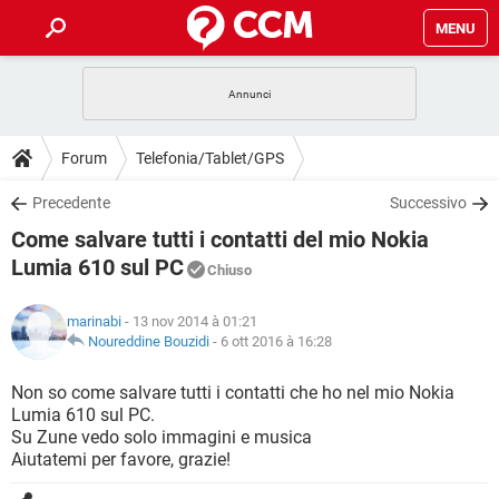
MENU
HOME
COVID-19
GAMING
GUIDE
Forum
Telefonia/Tablet/GPS
INTRATTENIMENTO
ANDROID
COVID-19
GAMING
DOWNLOAD
Precedente
Successivo
iOS
WINDOWS 10
INTRATTENIMENTO
ANDROID
Come salvare tutti i contatti del mio Nokia
INSTAGRAM
COVID-19
WHATSAPP
GAMING
FORUM
iOS
WINDOWS 10
Lumia 610 sul PC
Chiuso
TIKTOK
INTRATTENIMENTO
FACEBOOK
ANDROID
INSTAGRAM
COVID-19
WHATSAPP
GAMING
GLOSSARIO
HARDWARE
iOS
WINDOWS 10
marinabi
- 13 nov 2014 à 01:21
TIKTOK
INTRATTENIMENTO
FACEBOOK
ANDROID
Noureddine Bouzidi
-
6 ott 2016 à 16:28
INSTAGRAM
COVID-19
WHATSAPP
GAMING
HARDWARE
iOS
WINDOWS 10
Non so come salvare tutti i contatti che ho nel mio Nokia
TIKTOK
INTRATTENIMENTO
FACEBOOK
ANDROID
INSTAGRAM
WHATSAPP
Lumia 610 sul PC.
HARDWARE
iOS
WINDOWS 10
Su Zune vedo solo immagini e musica
TIKTOK
FACEBOOK
Aiutatemi per favore, grazie!
INSTAGRAM
WHATSAPP
HARDWARE