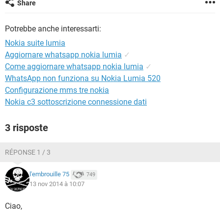
Share
TIKTOK
FACEBOOK
HARDWARE
Potrebbe anche interessarti:
Nokia suite lumia
Aggiornare whatsapp nokia lumia
✓
Come aggiornare whatsapp nokia lumia
✓
WhatsApp non funziona su Nokia Lumia 520
Configurazione mms tre nokia
Nokia c3 sottoscrizione connessione dati
3 risposte
RÉPONSE 1 / 3
l'embrouille 75
749
13 nov 2014 à 10:07
Ciao,