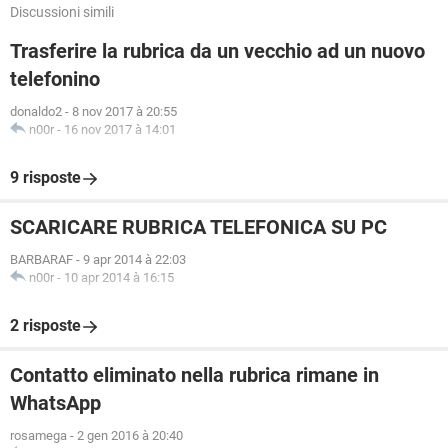
Discussioni simili
Trasferire la rubrica da un vecchio ad un nuovo
telefonino
donaldo2
-
8 nov 2017 à 20:55
n00r
-
16 nov 2017 à 14:01
9 risposte
SCARICARE RUBRICA TELEFONICA SU PC
BARBARAF
-
9 apr 2014 à 22:03
n00r
-
10 apr 2014 à 16:15
2 risposte
Contatto eliminato nella rubrica rimane in
WhatsApp
rosamega
-
2 gen 2016 à 20:40