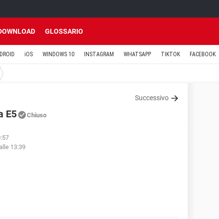
DOWNLOAD
GLOSSARIO
DROID
iOS
WINDOWS 10
INSTAGRAM
WHATSAPP
TIKTOK
FACEBOOK
Successivo
a E5
Chiuso
0:57
alle 13:39