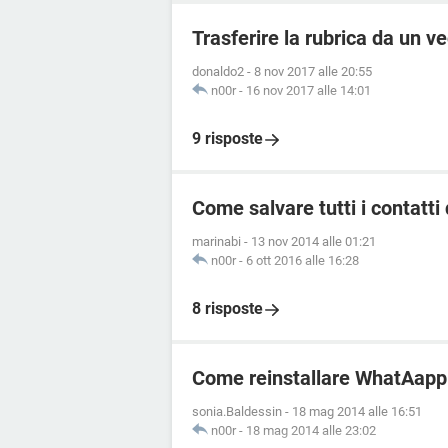
Trasferire la rubrica da un v
donaldo2
-
8 nov 2017 alle 20:55
n00r
-
16 nov 2017 alle 14:01
9 risposte
Come salvare tutti i contatt
marinabi
-
13 nov 2014 alle 01:21
n00r
-
6 ott 2016 alle 16:28
8 risposte
Come reinstallare WhatAapp
sonia.Baldessin
-
18 mag 2014 alle 16:51
n00r
-
18 mag 2014 alle 23:02