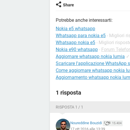
Share
Potrebbe anche interessarti:
Nokia e5 whatsapp
Whatsapp para nokia e5
- Migliori r
Whatsapp nokia e5
- Migliori rispost
Nokia e90 whatsapp
-
Forum Telefo
Aggiornare whatsapp nokia lumia
✓
Scaricare l'applicazione WhatsApp 
Come aggiornare whatsapp nokia l
Aggiornamento whatsapp nokia lum
1 risposta
RISPOSTA 1 / 1
Noureddine Bouzidi
15.404
17 ott 2016 alle 13:39