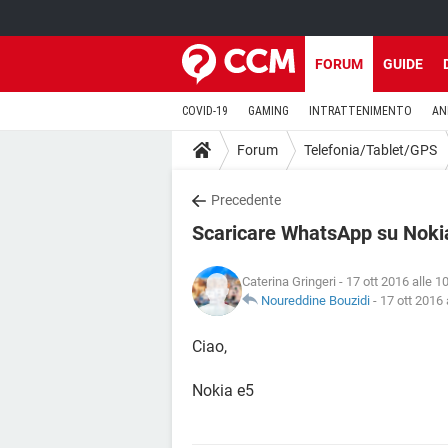
FORUM
GUIDE
COVID-19
GAMING
INTRATTENIMENTO
AN
Forum
Telefonia/Tablet/GPS
Precedente
Scaricare WhatsApp su Noki
Caterina Gringeri
- 17 ott 2016 alle 1
Noureddine Bouzidi
-
17 ott 2016 
Ciao,
Nokia e5