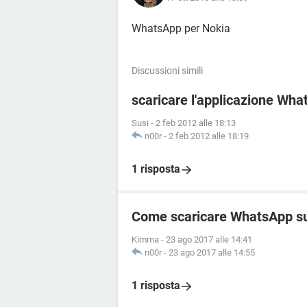
WhatsApp per Nokia
Discussioni simili
scaricare l'applicazione Wh
Susi
-
2 feb 2012 alle 18:13
n00r
-
2 feb 2012 alle 18:19
1 risposta
Come scaricare WhatsApp s
Kimma
-
23 ago 2017 alle 14:41
n00r
-
23 ago 2017 alle 14:55
1 risposta