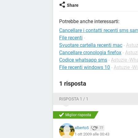
Share
Potrebbe anche interessarti:
Cancellare i contatti recenti sms 
File recenti
-
Svuotare cartella recenti mac
-
Astu
Cancellare cronologia firefox
-
Astuzi
Codice whatsapp sms
-
Astuzie -Wh
File recenti windows 10
-
Astuzie -W
1 risposta
RISPOSTA 1 / 1
Miglior risposta
alberto5
77
1 ott 2009 alle 00:43