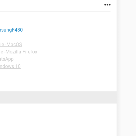
samsungF480
zie -MacOS
e -Mozilla Firefox
atsApp
indows 10