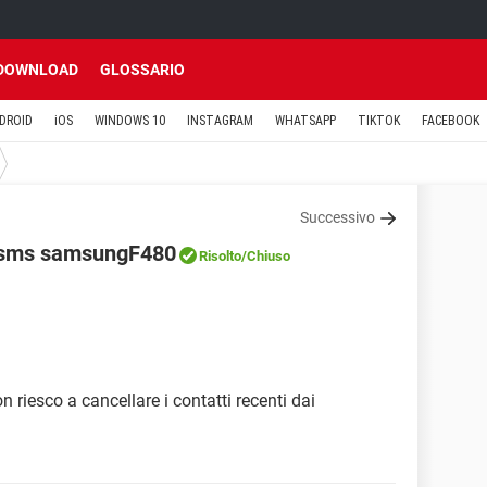
DOWNLOAD
GLOSSARIO
DROID
iOS
WINDOWS 10
INSTAGRAM
WHATSAPP
TIKTOK
FACEBOOK
Successivo
ti sms samsungF480
Risolto
/Chiuso
riesco a cancellare i contatti recenti dai