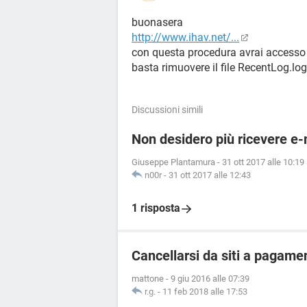
buonasera
http://www.ihav.net/...
con questa procedura avrai accesso a
basta rimuovere il file RecentLog.lo
Discussioni simili
Non desidero più ricevere e-
Giuseppe Plantamura
-
31 ott 2017 alle 10:19
n00r
-
31 ott 2017 alle 12:43
1 risposta
Cancellarsi da siti a pagame
mattone
-
9 giu 2016 alle 07:39
r.g.
-
11 feb 2018 alle 17:53