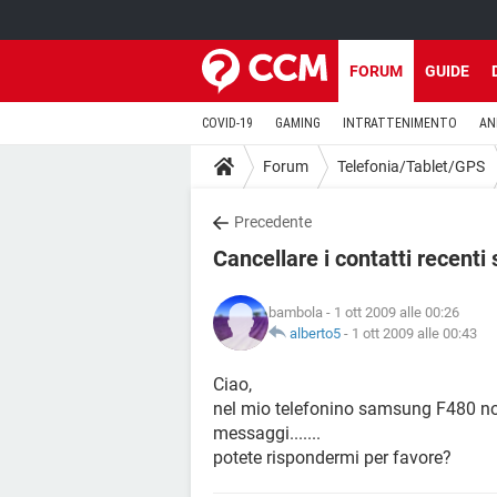
FORUM
GUIDE
COVID-19
GAMING
INTRATTENIMENTO
AN
Forum
Telefonia/Tablet/GPS
Precedente
Cancellare i contatti recen
bambola
- 1 ott 2009 alle 00:26
alberto5
-
1 ott 2009 alle 00:43
Ciao,
nel mio telefonino samsung F480 non 
messaggi.......
potete rispondermi per favore?