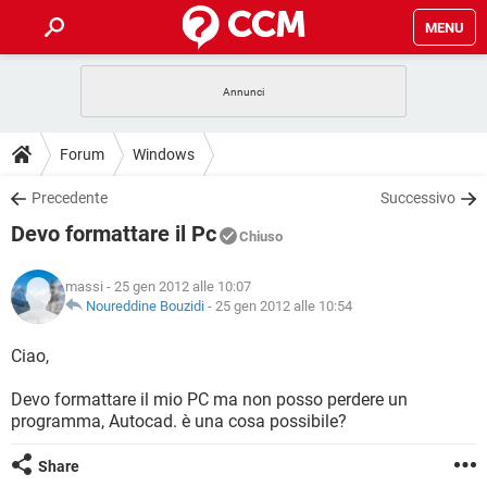
MENU
HOME
COVID-19
GAMING
GUIDE
Forum
Windows
INTRATTENIMENTO
ANDROID
COVID-19
GAMING
DOWNLOAD
Precedente
Successivo
iOS
WINDOWS 10
INTRATTENIMENTO
ANDROID
Devo formattare il Pc
INSTAGRAM
COVID-19
WHATSAPP
GAMING
Chiuso
FORUM
iOS
WINDOWS 10
TIKTOK
INTRATTENIMENTO
FACEBOOK
ANDROID
massi
- 25 gen 2012 alle 10:07
INSTAGRAM
COVID-19
WHATSAPP
GAMING
GLOSSARIO
Noureddine Bouzidi
-
25 gen 2012 alle 10:54
HARDWARE
iOS
WINDOWS 10
TIKTOK
INTRATTENIMENTO
FACEBOOK
ANDROID
INSTAGRAM
COVID-19
WHATSAPP
GAMING
Ciao,
HARDWARE
iOS
WINDOWS 10
TIKTOK
INTRATTENIMENTO
FACEBOOK
ANDROID
Devo formattare il mio PC ma non posso perdere un
INSTAGRAM
WHATSAPP
programma, Autocad. è una cosa possibile?
HARDWARE
iOS
WINDOWS 10
TIKTOK
FACEBOOK
INSTAGRAM
WHATSAPP
Share
HARDWARE