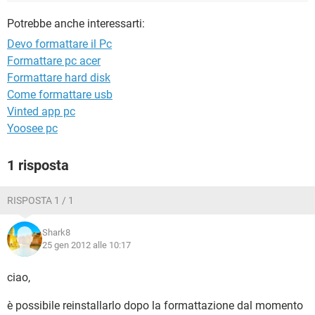
TIKTOK
FACEBOOK
Potrebbe anche interessarti:
HARDWARE
Devo formattare il Pc
Formattare pc acer
Formattare hard disk
Come formattare usb
Vinted app pc
Yoosee pc
1 risposta
RISPOSTA 1 / 1
Shark8
25 gen 2012 alle 10:17
ciao,
è possibile reinstallarlo dopo la formattazione dal momento