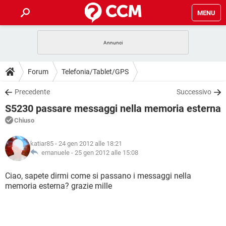
MENU
HOME
COVID-19
GAMING
GUIDE
Forum
Telefonia/Tablet/GPS
INTRATTENIMENTO
ANDROID
COVID-19
GAMING
DOWNLOAD
Precedente
Successivo
iOS
WINDOWS 10
INTRATTENIMENTO
ANDROID
S5230 passare messaggi nella memoria esterna
INSTAGRAM
COVID-19
WHATSAPP
GAMING
FORUM
iOS
WINDOWS 10
Chiuso
TIKTOK
INTRATTENIMENTO
FACEBOOK
ANDROID
INSTAGRAM
COVID-19
WHATSAPP
GAMING
GLOSSARIO
HARDWARE
iOS
katiar85
- 24 gen 2012 alle 18:21
WINDOWS 10
TIKTOK
INTRATTENIMENTO
FACEBOOK
ANDROID
emanuele -
25 gen 2012 alle 15:08
INSTAGRAM
COVID-19
WHATSAPP
GAMING
HARDWARE
iOS
WINDOWS 10
Ciao, sapete dirmi come si passano i messaggi nella
TIKTOK
INTRATTENIMENTO
FACEBOOK
ANDROID
memoria esterna? grazie mille
INSTAGRAM
WHATSAPP
HARDWARE
iOS
WINDOWS 10
TIKTOK
FACEBOOK
INSTAGRAM
WHATSAPP
HARDWARE