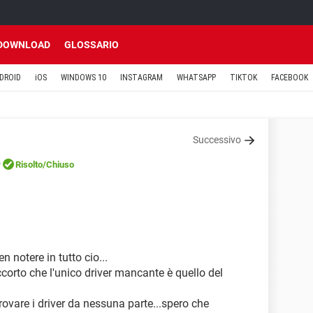
DOWNLOAD
GLOSSARIO
DROID
iOS
WINDOWS 10
INSTAGRAM
WHATSAPP
TIKTOK
FACEBOOK
Successivo
e
Risolto
/Chiuso
 notere in tutto cio...
corto che l'unico driver mancante è quello del
ovare i driver da nessuna parte...spero che