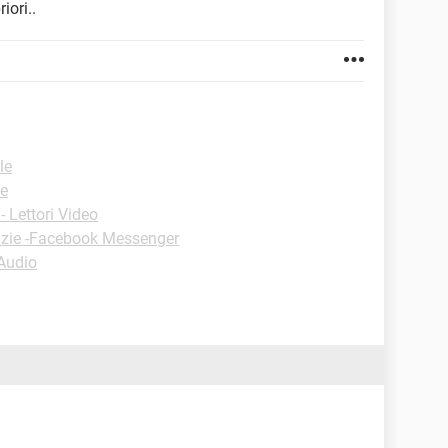
iori..
le
le
 Lettori Video
uzie -Facebook Messenger
-Audio