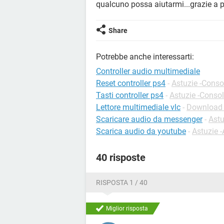
qualcuno possa aiutarmi...grazie a pr
Share
Potrebbe anche interessarti:
Controller audio multimediale
Reset controller ps4
-
Astuzie -Conso
Tasti controller ps4
-
Astuzie -Conso
Lettore multimediale vlc
-
Download -
Scaricare audio da messenger
-
Ast
Scarica audio da youtube
-
Astuzie 
40 risposte
RISPOSTA 1 / 40
Miglior risposta