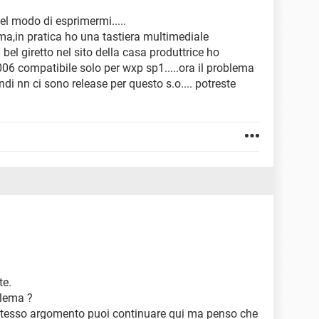
el modo di esprimermi.....
ema,in pratica ho una tastiera multimediale
el giretto nel sito della casa produttrice ho
006 compatibile solo per wxp sp1.....ora il problema
ndi nn ci sono release per questo s.o.... potreste
te.
oblema ?
o stesso argomento puoi continuare qui ma penso che