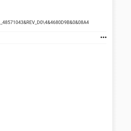
S_48571043&REV_D0\4&4680D9B&0&08A4