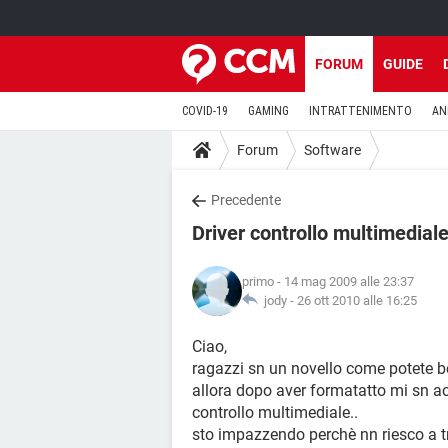
FORUM
GUIDE
COVID-19
GAMING
INTRATTENIMENTO
AN
Forum
Software
Precedente
Driver controllo multimedial
primo
- 14 mag 2009 alle 23:37
jody -
26 ott 2010 alle 16:25
Ciao,
ragazzi sn un novello come potete ben
allora dopo aver formatatto mi sn ac
controllo multimediale..
sto impazzendo perchè nn riesco a tr