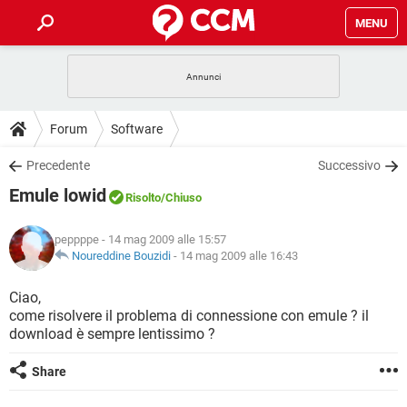
MENU
HOME
COVID-19
GAMING
GUIDE
Forum
Software
INTRATTENIMENTO
ANDROID
COVID-19
GAMING
DOWNLOAD
Precedente
Successivo
iOS
WINDOWS 10
INTRATTENIMENTO
ANDROID
Emule lowid
INSTAGRAM
COVID-19
WHATSAPP
GAMING
Risolto
/Chiuso
FORUM
iOS
WINDOWS 10
TIKTOK
INTRATTENIMENTO
FACEBOOK
ANDROID
peppppe
- 14 mag 2009 alle 15:57
INSTAGRAM
COVID-19
WHATSAPP
GAMING
GLOSSARIO
Noureddine Bouzidi
-
14 mag 2009 alle 16:43
HARDWARE
iOS
WINDOWS 10
TIKTOK
INTRATTENIMENTO
FACEBOOK
ANDROID
INSTAGRAM
COVID-19
WHATSAPP
GAMING
Ciao,
HARDWARE
iOS
WINDOWS 10
come risolvere il problema di connessione con emule ? il
TIKTOK
INTRATTENIMENTO
FACEBOOK
ANDROID
download è sempre lentissimo ?
INSTAGRAM
WHATSAPP
HARDWARE
iOS
WINDOWS 10
TIKTOK
FACEBOOK
Share
INSTAGRAM
WHATSAPP
HARDWARE