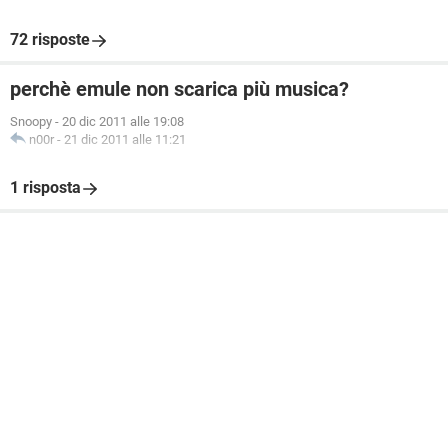
72 risposte
perchè emule non scarica più musica?
Snoopy
-
20 dic 2011 alle 19:08
n00r
-
21 dic 2011 alle 11:21
1 risposta