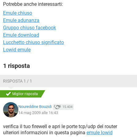
TIKTOK
FACEBOOK
Potrebbe anche interessarti:
Emule chiuso
HARDWARE
Emule adunanza
Gruppo chiuso facebook
Emule download
Lucchetto chiuso significato
Lowid emule
1 risposta
RISPOSTA 1 / 1
Miglior risposta
Noureddine Bouzidi
15.404
14 mag 2009 alle 16:43
verifica il tuo firewell e apri le porte tcp/udp del router
ulteriori informazioni in questa pagina
emule lowid