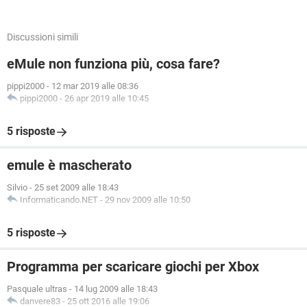
Discussioni simili
eMule non funziona più, cosa fare?
pippi2000
-
12 mar 2019 alle 08:36
pippi2000
-
26 apr 2019 alle 10:45
5 risposte
emule è mascherato
Silvio
-
25 set 2009 alle 18:43
Informaticando.NET
-
29 nov 2009 alle 10:50
5 risposte
Programma per scaricare giochi per Xbox
Pasquale ultras
-
14 lug 2009 alle 18:43
danvere83
-
25 ott 2016 alle 19:06