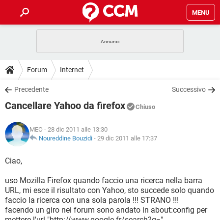
MENU
HOME
COVID-19
GAMING
GUIDE
Forum
Internet
INTRATTENIMENTO
ANDROID
COVID-19
GAMING
DOWNLOAD
Precedente
Successivo
iOS
WINDOWS 10
INTRATTENIMENTO
ANDROID
Cancellare Yahoo da firefox
INSTAGRAM
COVID-19
WHATSAPP
GAMING
Chiuso
FORUM
iOS
WINDOWS 10
TIKTOK
INTRATTENIMENTO
FACEBOOK
ANDROID
MEO
- 28 dic 2011 alle 13:30
INSTAGRAM
COVID-19
WHATSAPP
GAMING
GLOSSARIO
Noureddine Bouzidi
-
29 dic 2011 alle 17:37
HARDWARE
iOS
WINDOWS 10
TIKTOK
INTRATTENIMENTO
FACEBOOK
ANDROID
INSTAGRAM
COVID-19
WHATSAPP
GAMING
Ciao,
HARDWARE
iOS
WINDOWS 10
TIKTOK
INTRATTENIMENTO
FACEBOOK
ANDROID
uso Mozilla Firefox quando faccio una ricerca nella barra
INSTAGRAM
WHATSAPP
URL, mi esce il risultato con Yahoo, sto succede solo quando
HARDWARE
iOS
WINDOWS 10
TIKTOK
FACEBOOK
faccio la ricerca con una sola parola !!! STRANO !!!
INSTAGRAM
WHATSAPP
facendo un giro nei forum sono andato in about:config per
HARDWARE
mettere l'url "http://www.google.fr/search?q="