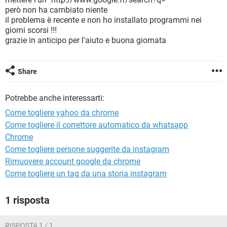
TIKTOK
FACEBOOK
però non ha cambiato niente
il problema è recente e non ho installato programmi nei
HARDWARE
giorni scorsi !!!
grazie in anticipo per l'aiuto e buona giornata
Share
Potrebbe anche interessarti:
Come togliere yahoo da chrome
Come togliere il correttore automatico da whatsapp
Chrome
Come togliere persone suggerite da instagram
Rimuovere account google da chrome
Come togliere un tag da una storia instagram
1 risposta
RISPOSTA 1 / 1