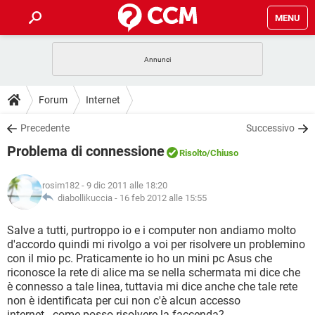
MENU
HOME
COVID-19
GAMING
GUIDE
Forum
Internet
INTRATTENIMENTO
ANDROID
COVID-19
GAMING
DOWNLOAD
Precedente
Successivo
iOS
WINDOWS 10
INTRATTENIMENTO
ANDROID
Problema di connessione
INSTAGRAM
COVID-19
WHATSAPP
GAMING
Risolto
/Chiuso
FORUM
iOS
WINDOWS 10
TIKTOK
INTRATTENIMENTO
FACEBOOK
ANDROID
rosim182
- 9 dic 2011 alle 18:20
INSTAGRAM
COVID-19
WHATSAPP
GAMING
GLOSSARIO
diabollikuccia -
16 feb 2012 alle 15:55
HARDWARE
iOS
WINDOWS 10
TIKTOK
INTRATTENIMENTO
FACEBOOK
ANDROID
INSTAGRAM
COVID-19
WHATSAPP
GAMING
Salve a tutti, purtroppo io e i computer non andiamo molto
HARDWARE
iOS
WINDOWS 10
d'accordo quindi mi rivolgo a voi per risolvere un problemino
TIKTOK
INTRATTENIMENTO
FACEBOOK
ANDROID
con il mio pc. Praticamente io ho un mini pc Asus che
INSTAGRAM
WHATSAPP
riconosce la rete di alice ma se nella schermata mi dice che
HARDWARE
iOS
WINDOWS 10
TIKTOK
FACEBOOK
è connesso a tale linea, tuttavia mi dice anche che tale rete
INSTAGRAM
WHATSAPP
non è identificata per cui non c'è alcun accesso
HARDWARE
internet...come posso risolvere la faccenda?