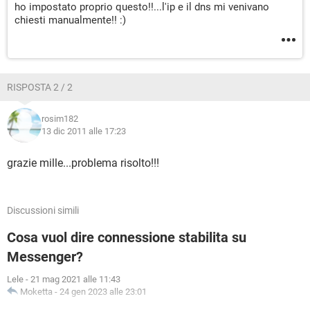
ho impostato proprio questo!!...l'ip e il dns mi venivano
chiesti manualmente!! :)
RISPOSTA 2 / 2
rosim182
13 dic 2011 alle 17:23
grazie mille...problema risolto!!!
Discussioni simili
Cosa vuol dire connessione stabilita su
Messenger?
Lele
-
21 mag 2021 alle 11:43
Moketta
-
24 gen 2023 alle 23:01