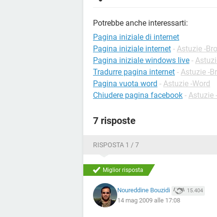
Potrebbe anche interessarti:
Pagina iniziale di internet
Pagina iniziale internet
-
Astuzie -Br
Pagina iniziale windows live
-
Astuz
Tradurre pagina internet
-
Astuzie -B
Pagina vuota word
-
Astuzie -Word
Chiudere pagina facebook
-
Astuzie
7 risposte
RISPOSTA 1 / 7
Miglior risposta
Noureddine Bouzidi
15.404
14 mag 2009 alle 17:08