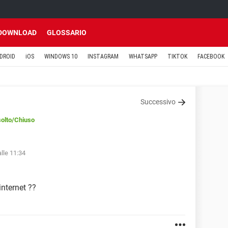
DOWNLOAD
GLOSSARIO
DROID
iOS
WINDOWS 10
INSTAGRAM
WHATSAPP
TIKTOK
FACEBOOK
Successivo
solto
/Chiuso
lle 11:34
internet ??