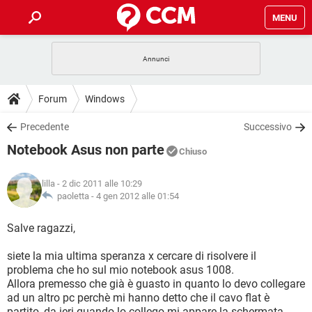
MENU
HOME
COVID-19
GAMING
GUIDE
Forum
Windows
INTRATTENIMENTO
ANDROID
COVID-19
GAMING
DOWNLOAD
Precedente
Successivo
iOS
WINDOWS 10
INTRATTENIMENTO
ANDROID
Notebook Asus non parte
INSTAGRAM
COVID-19
WHATSAPP
GAMING
Chiuso
FORUM
iOS
WINDOWS 10
TIKTOK
INTRATTENIMENTO
FACEBOOK
ANDROID
lilla
- 2 dic 2011 alle 10:29
INSTAGRAM
COVID-19
WHATSAPP
GAMING
GLOSSARIO
paoletta -
4 gen 2012 alle 01:54
HARDWARE
iOS
WINDOWS 10
TIKTOK
INTRATTENIMENTO
FACEBOOK
ANDROID
INSTAGRAM
COVID-19
WHATSAPP
GAMING
Salve ragazzi,
HARDWARE
iOS
WINDOWS 10
TIKTOK
INTRATTENIMENTO
FACEBOOK
ANDROID
siete la mia ultima speranza x cercare di risolvere il
INSTAGRAM
WHATSAPP
problema che ho sul mio notebook asus 1008.
HARDWARE
iOS
WINDOWS 10
TIKTOK
FACEBOOK
Allora premesso che già è guasto in quanto lo devo collegare
INSTAGRAM
WHATSAPP
ad un altro pc perchè mi hanno detto che il cavo flat è
HARDWARE
partito, da ieri quando lo collego mi appare la schermata