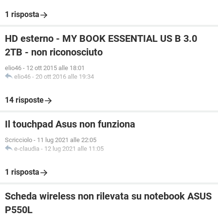
1 risposta
HD esterno - MY BOOK ESSENTIAL US B 3.0
2TB - non riconosciuto
elio46
-
12 ott 2015 alle 18:01
elio46
-
20 ott 2016 alle 19:34
14 risposte
Il touchpad Asus non funziona
Scricciolo
-
11 lug 2021 alle 22:05
e-claudia
-
12 lug 2021 alle 11:05
1 risposta
Scheda wireless non rilevata su notebook ASUS
P550L