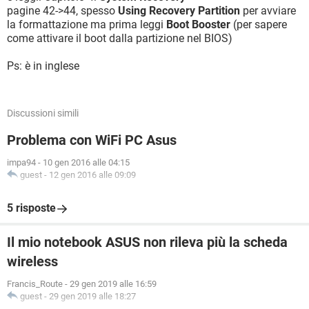
pagine 42->44, spesso
Using Recovery Partition
per avviare
la formattazione ma prima leggi
Boot Booster
(per sapere
come attivare il boot dalla partizione nel BIOS)
Ps: è in inglese
Discussioni simili
Problema con WiFi PC Asus
impa94
-
10 gen 2016 alle 04:15
guest
-
12 gen 2016 alle 09:09
5 risposte
Il mio notebook ASUS non rileva più la scheda
wireless
Francis_Route
-
29 gen 2019 alle 16:59
guest
-
29 gen 2019 alle 18:27