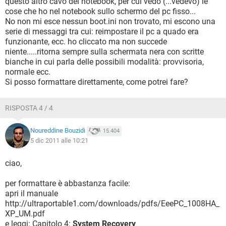
questo altro cavo del notebook, per cui vedo (...vedevo) le
cose che ho nel notebook sullo schermo del pc fisso...
No non mi esce nessun boot.ini non trovato, mi escono una
serie di messaggi tra cui: reimpostare il pc a quado era
funzionante, ecc. ho cliccato ma non succede
niente.....ritorna sempre sulla schermata nera con scritte
bianche in cui parla delle possibili modalità: provvisoria,
normale ecc.
Si posso formattare direttamente, come potrei fare?
RISPOSTA 4 / 4
Noureddine Bouzidi
15.404
5 dic 2011 alle 10:21
ciao,
per formattare è abbastanza facile:
apri il manuale
http://ultraportable1.com/downloads/pdfs/EeePC_1008HA_
XP_UM.pdf
e leggi: Capitolo 4:
System Recovery