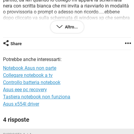
TIKTOK
FACEBOOK
nera con scritta bianca che mi invita a riavviarlo in modalità
o provvissoria o prompt o adesso non ricordo.....ebbene
HARDWARE
dopo cliccato va sulla schermata di windows xp che sembra
voglia caricarsi e poi ritorna nuovamente sulla schermata
Altro...
delle opzioni della modalità provvisoria...........in sintesi il pc
non i avvia in nessun modo.Io credo sia un virus, adesso mi
appello a voi.....come faccio a ripristinarlo? Non ho neanche
Share
l'alloggio del cd su questo notebook.
Mi devo rassegnare?
Potrebbe anche interessarti:
VI PREGO AIUTATEMI.......
Notebook Asus non parte
Collegare notebook a tv
Controllo batteria notebook
Asus eee pc recovery
Tastiera notebook non funziona
Asus x554l driver
4 risposte