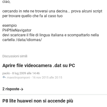
ciao,
cercando in rete ne troverai una decina... prova alcuni script
per trovare quello che fa al caso tuo
esempio
PHPfileNavigator
devi scaricare il file di lingua italiana e scompattarlo nella
cartella /data/idiomas/
Discussioni simili
Aprire file videocamera .dat su PC
paolo
-
8 lug 2009 alle 14:46
maestropomponi
-
16 nov 2015 alle 20:15
2 risposte
P8 lite huawei non si accende più