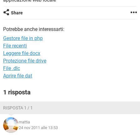
TIKTOK
FACEBOOK
HARDWARE
Share
Potrebbe anche interessarti:
Gestore file in php
File recenti
Leggere file docx
Protezione file drive
File .dlc
Aprire file dat
1 risposta
RISPOSTA 1 / 1
mattia
24 nov 2011 alle 13:53