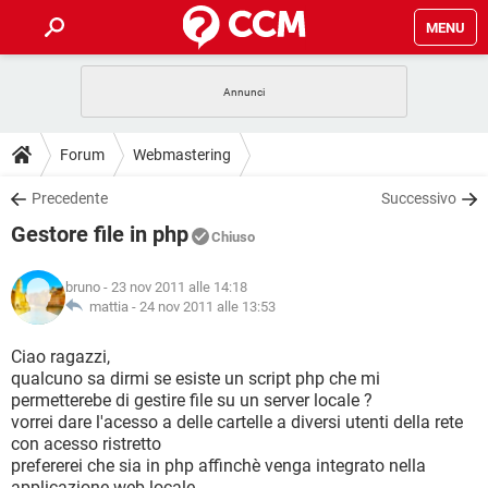
MENU
HOME
COVID-19
GAMING
GUIDE
Forum
Webmastering
INTRATTENIMENTO
ANDROID
COVID-19
GAMING
DOWNLOAD
Precedente
Successivo
iOS
WINDOWS 10
INTRATTENIMENTO
ANDROID
Gestore file in php
INSTAGRAM
COVID-19
WHATSAPP
GAMING
Chiuso
FORUM
iOS
WINDOWS 10
TIKTOK
INTRATTENIMENTO
FACEBOOK
ANDROID
bruno
- 23 nov 2011 alle 14:18
INSTAGRAM
COVID-19
WHATSAPP
GAMING
GLOSSARIO
mattia -
24 nov 2011 alle 13:53
HARDWARE
iOS
WINDOWS 10
TIKTOK
INTRATTENIMENTO
FACEBOOK
ANDROID
INSTAGRAM
COVID-19
WHATSAPP
GAMING
Ciao ragazzi,
HARDWARE
iOS
WINDOWS 10
qualcuno sa dirmi se esiste un script php che mi
TIKTOK
INTRATTENIMENTO
FACEBOOK
ANDROID
permetterebe di gestire file su un server locale ?
INSTAGRAM
WHATSAPP
vorrei dare l'acesso a delle cartelle a diversi utenti della rete
HARDWARE
iOS
WINDOWS 10
TIKTOK
FACEBOOK
con acesso ristretto
INSTAGRAM
WHATSAPP
prefererei che sia in php affinchè venga integrato nella
HARDWARE
applicazione web locale