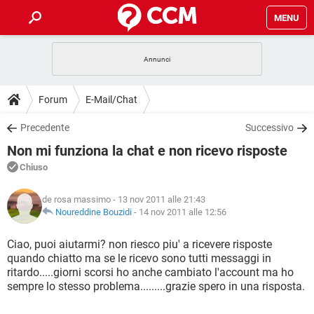
MENU
HOME
COVID-19
GAMING
GUIDE
Forum
E-Mail/Chat
INTRATTENIMENTO
ANDROID
COVID-19
GAMING
DOWNLOAD
Precedente
Successivo
iOS
WINDOWS 10
INTRATTENIMENTO
ANDROID
Non mi funziona la chat e non ricevo risposte
INSTAGRAM
COVID-19
WHATSAPP
GAMING
FORUM
iOS
WINDOWS 10
Chiuso
TIKTOK
INTRATTENIMENTO
FACEBOOK
ANDROID
INSTAGRAM
COVID-19
WHATSAPP
GAMING
GLOSSARIO
HARDWARE
iOS
de rosa massimo
- 13 nov 2011 alle 21:43
WINDOWS 10
TIKTOK
INTRATTENIMENTO
FACEBOOK
ANDROID
Noureddine Bouzidi
-
14 nov 2011 alle 12:56
INSTAGRAM
COVID-19
WHATSAPP
GAMING
HARDWARE
iOS
WINDOWS 10
Ciao, puoi aiutarmi? non riesco piu' a ricevere risposte
TIKTOK
INTRATTENIMENTO
FACEBOOK
ANDROID
quando chiatto ma se le ricevo sono tutti messaggi in
INSTAGRAM
WHATSAPP
ritardo.....giorni scorsi ho anche cambiato l'account ma ho
HARDWARE
iOS
WINDOWS 10
TIKTOK
FACEBOOK
sempre lo stesso problema.........grazie spero in una risposta.
INSTAGRAM
WHATSAPP
HARDWARE