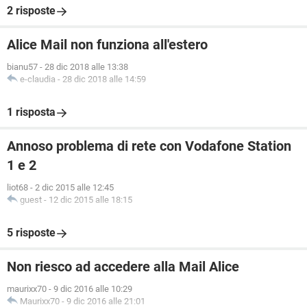
2 risposte
Alice Mail non funziona all'estero
bianu57
-
28 dic 2018 alle 13:38
e-claudia
-
28 dic 2018 alle 14:59
1 risposta
Annoso problema di rete con Vodafone Station
1 e 2
liot68
-
2 dic 2015 alle 12:45
guest
-
12 dic 2015 alle 18:15
5 risposte
Non riesco ad accedere alla Mail Alice
maurixx70
-
9 dic 2016 alle 10:29
Maurixx70
-
9 dic 2016 alle 21:01