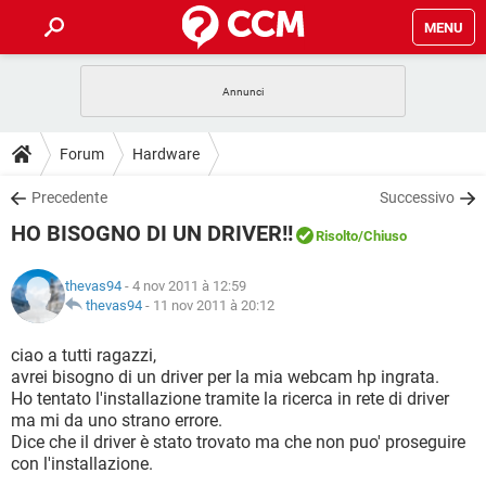
MENU
HOME
COVID-19
GAMING
GUIDE
Forum
Hardware
INTRATTENIMENTO
ANDROID
COVID-19
GAMING
DOWNLOAD
Precedente
Successivo
iOS
WINDOWS 10
INTRATTENIMENTO
ANDROID
HO BISOGNO DI UN DRIVER!!
INSTAGRAM
COVID-19
WHATSAPP
GAMING
Risolto
/Chiuso
FORUM
iOS
WINDOWS 10
TIKTOK
INTRATTENIMENTO
FACEBOOK
ANDROID
thevas94
- 4 nov 2011 à 12:59
INSTAGRAM
COVID-19
WHATSAPP
GAMING
GLOSSARIO
thevas94
-
11 nov 2011 à 20:12
HARDWARE
iOS
WINDOWS 10
TIKTOK
INTRATTENIMENTO
FACEBOOK
ANDROID
INSTAGRAM
COVID-19
WHATSAPP
GAMING
ciao a tutti ragazzi,
HARDWARE
iOS
WINDOWS 10
avrei bisogno di un driver per la mia webcam hp ingrata.
TIKTOK
INTRATTENIMENTO
FACEBOOK
ANDROID
Ho tentato l'installazione tramite la ricerca in rete di driver
INSTAGRAM
WHATSAPP
ma mi da uno strano errore.
HARDWARE
iOS
WINDOWS 10
TIKTOK
FACEBOOK
Dice che il driver è stato trovato ma che non puo' proseguire
INSTAGRAM
WHATSAPP
con l'installazione.
HARDWARE