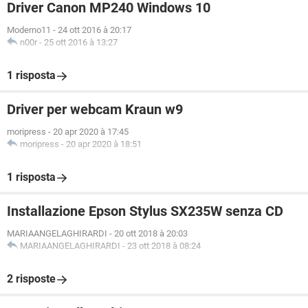
Driver Canon MP240 Windows 10
Moderno11
-
24 ott 2016 à 20:17
n00r
-
25 ott 2016 à 13:27
1 risposta
Driver per webcam Kraun w9
moripress
-
20 apr 2020 à 17:45
moripress
-
20 apr 2020 à 18:51
1 risposta
Installazione Epson Stylus SX235W senza CD
MARIAANGELAGHIRARDI
-
20 ott 2018 à 20:03
MARIAANGELAGHIRARDI
-
23 ott 2018 à 08:24
2 risposte