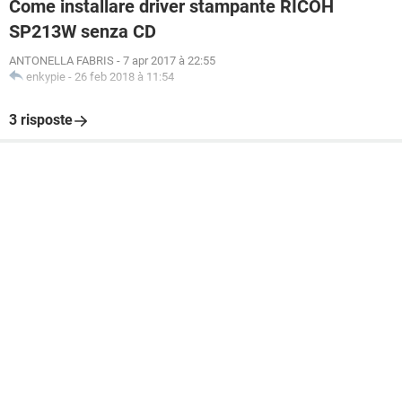
Come installare driver stampante RICOH
SP213W senza CD
ANTONELLA FABRIS
-
7 apr 2017 à 22:55
enkypie
-
26 feb 2018 à 11:54
3 risposte