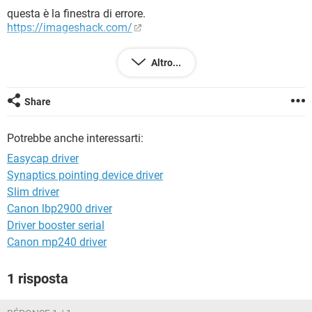
TIKTOK
FACEBOOK
questa è la finestra di errore.
https://imageshack.com/
HARDWARE
altre info
Altro...
ID HARDWARE
USB\VID_064E&PID_C107&REV_0100&MI_00
Share
USB\VID_064E&PID_C107&MI_00
Potrebbe anche interessarti:
DESCRIZIONE
HP webcam
Easycap driver
Synaptics pointing device driver
''PADRE''
Slim driver
USB\VID_064E&PID_C107\CN0314-S30C-OV04-VH-
R01.00.00
Canon lbp2900 driver
Driver booster serial
GRAZIE IN ANTICIPO PER L'AIUTO
Canon mp240 driver
P.S.
IL MIO O.S. è WINDOWS 7 ULTIMATE
1 risposta